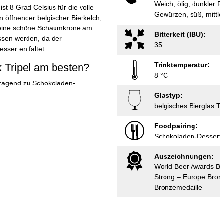
Weich, ölig, dunkler
ist 8 Grad Celsius für die volle
Gewürzen, süß, mittle
n öffnender belgischer Bierkelch,
h eine schöne Schaumkrone am
Bitterkeit (IBU):
ossen werden, da der
35
sser entfaltet.
Trinktemperatur:
k Tripel am besten?
8 °C
rragend zu Schokoladen-
Glastyp:
belgisches Bierglas T
Foodpairing:
Schokoladen-Desser
Auszeichnungen:
World Beer Awards Br
Strong – Europe Bro
Bronzemedaille