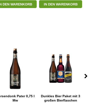
IN DEN WARENKORB
IN DEN WARENKORB
IN DEN W
rsendonk Pater 0,75 l
Dunkles Bier Paket mit 3
Dupont Moi
Mw
großen Bierflaschen
0,75