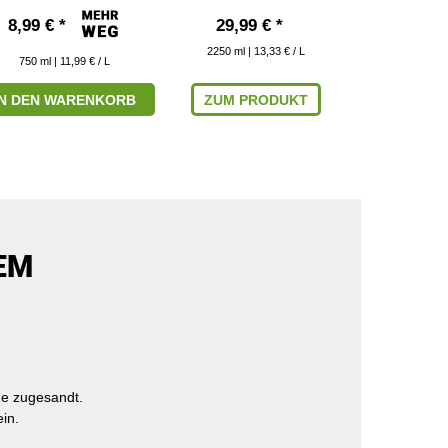
8,99 € *
29,99 € *
7,99 € 
2250
ml
| 13,33 € / L
750
ml
| 11,99 € / L
750
ml
| 
IN DEN WARENKORB
ZUM PRODUKT
ZUM P
EM
e zugesandt.
in.