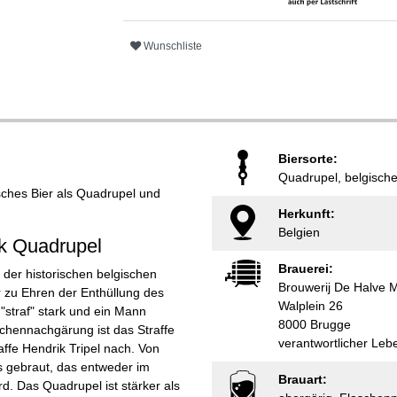
Wunschliste
Biersorte:
Quadrupel, belgische
isches Bier als Quadrupel und
Herkunft:
Belgien
ik Quadrupel
Brauerei:
der historischen belgischen
Brouwerij De Halve 
r zu Ehren der Enthüllung des
Walplein 26
 "straf" stark und ein Mann
8000 Brugge
schennachgärung ist das Straffe
verantwortlicher Le
ffe Hendrik Tripel nach. Von
 gebraut, das entweder im
Brauart:
rd. Das Quadrupel ist stärker als