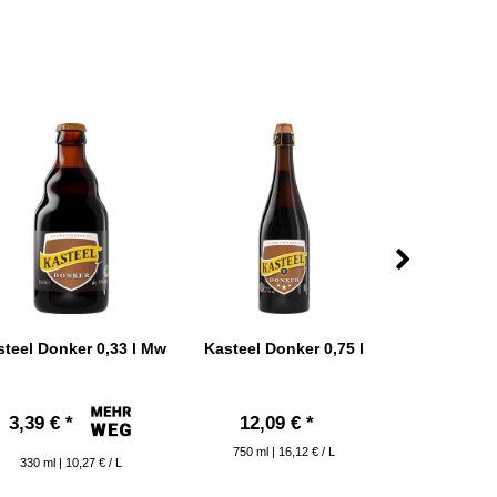
teel Donker 0,33 l Mw
Kasteel Donker 0,75 l
St. Bernard
Ale 0,33 
saisonal 
3,39 € *
12,09 € *
3,79 € 
750
ml
| 16,12 € / L
330
ml
| 10,27 € / L
330
ml
| 