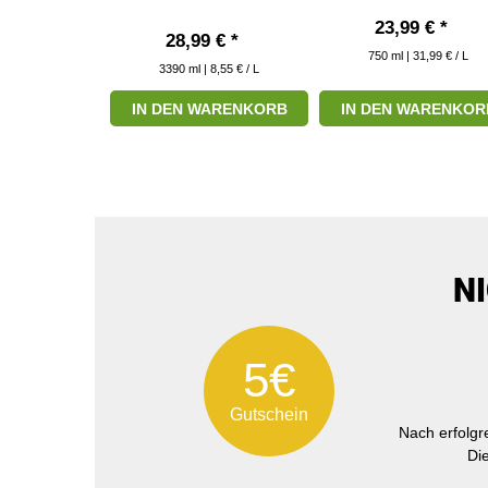
*
23,99 € *
28,99 € *
750
ml
| 31,99 € / L
11,99 € / L
3390
ml
| 8,55 € / L
RODUKT
IN DEN WARENKORB
IN DEN WARENKOR
N
5€
Gutschein
Nach erfolg
Di