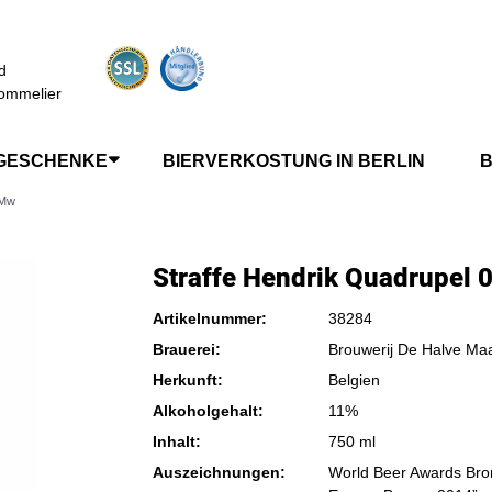
d
ommelier
GESCHENKE
BIERVERKOSTUNG IN BERLIN
B
 Mw
Straffe Hendrik Quadrupel 
Artikelnummer:
38284
Brauerei:
Brouwerij De Halve Ma
Herkunft:
Belgien
Alkoholgehalt:
11%
Inhalt:
750 ml
Auszeichnungen:
World Beer Awards Bron