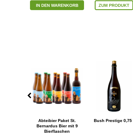
RODUKT
IN DEN WARENKORB
ZUM PRODUKT
 Trappist
Abteibier Paket St.
Bush Prestige 0,75 
,75 l Mw
Bernardus Bier mit 9
Bierflaschen