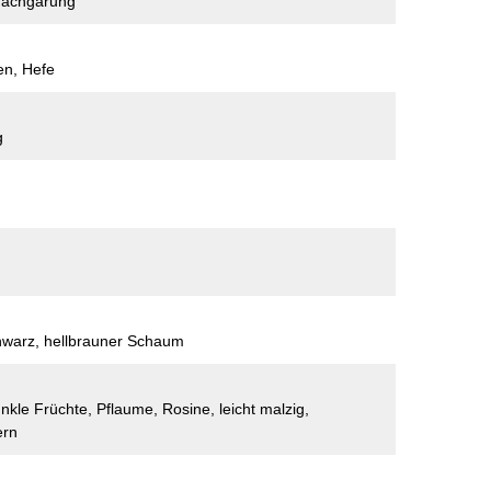
nachgärung
en, Hefe
g
chwarz, hellbrauner Schaum
unkle Früchte, Pflaume, Rosine, leicht malzig,
ern