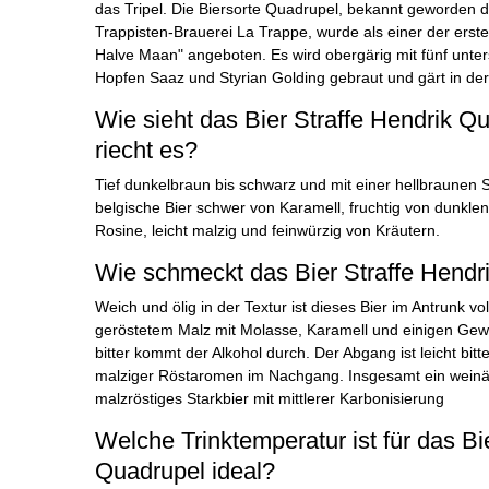
das Tripel. Die Biersorte Quadrupel, bekannt geworden d
Trappisten-Brauerei La Trappe, wurde als einer der erst
Halve Maan" angeboten. Es wird obergärig mit fünf unte
Hopfen Saaz und Styrian Golding gebraut und gärt in der
Wie sieht das Bier Straffe Hendrik Q
riecht es?
Tief dunkelbraun bis schwarz und mit einer hellbraunen
belgische Bier schwer von Karamell, fruchtig von dunkle
Rosine, leicht malzig und feinwürzig von Kräutern.
Wie schmeckt das Bier Straffe Hendr
Weich und ölig in der Textur ist dieses Bier im Antrunk v
geröstetem Malz mit Molasse, Karamell und einigen Gew
bitter kommt der Alkohol durch. Der Abgang ist leicht bitt
malziger Röstaromen im Nachgang. Insgesamt ein weinäh
malzröstiges Starkbier mit mittlerer Karbonisierung
Welche Trinktemperatur ist für das Bi
Quadrupel ideal?