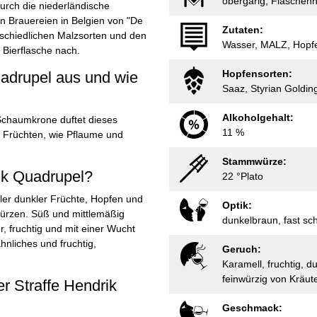
obergärig, Flaschen
urch die niederländische
en Brauereien in Belgien von "De
Zutaten:
rschiedlichen Malzsorten und den
Wasser, MALZ, Hopf
 Bierflasche nach.
Hopfensorten:
uadrupel aus und wie
Saaz, Styrian Goldin
Alkoholgehalt:
 Schaumkrone duftet dieses
11 %
n Früchten, wie Pflaume und
Stammwürze:
ik Quadrupel?
22 °Plato
oller dunkler Früchte, Hopfen und
Optik:
ürzen. Süß und mittlemäßig
dunkelbraun, fast s
er, fruchtig und mit einer Wucht
nliches und fruchtig,
Geruch:
Karamell, fruchtig, d
feinwürzig von Kräut
er Straffe Hendrik
Geschmack: