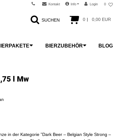
Kontakt
Info
Login
0
0
0,00 EUR
SUCHEN
IERPAKETE
BIERZUBEHÖR
BLOG
0,75 l Mw
an
ze in der Kategorie ”Dark Beer – Belgian Style Strong –