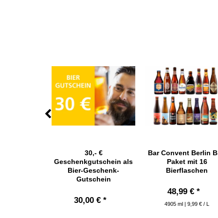
us Christmas
30,- €
Bar Convent Berlin B
 nur saisonal
Geschenkgutschein als
Paket mit 16
ügbar
Bier-Geschenk-
Bierflaschen
Gutschein
 € *
48,99 € *
30,00 € *
14,65 € / L
4905
ml
| 9,99 € / L