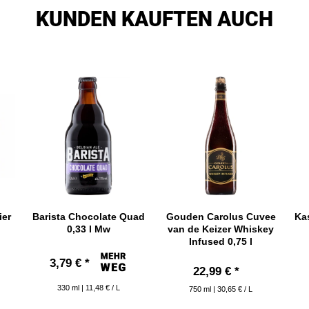
KUNDEN KAUFTEN AUCH
ier
Barista Chocolate Quad
Gouden Carolus Cuvee
Kas
0,33 l Mw
van de Keizer Whiskey
Infused 0,75 l
3,79 € *
22,99 € *
330
ml
| 11,48 € / L
750
ml
| 30,65 € / L