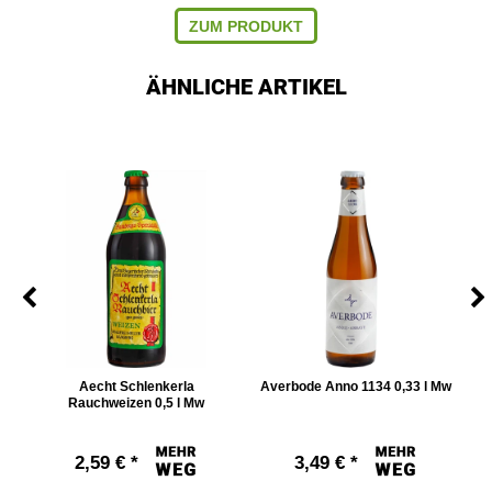
ZUM PRODUKT
ÄHNLICHE ARTIKEL
w
Aecht Schlenkerla
Averbode Anno 1134 0,33 l Mw
Rauchweizen 0,5 l Mw
2,59 € *
3,49 € *