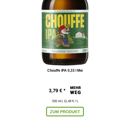
Chouffe IPA 0,33 l Mw
3,79 € *
330
ml
| 11,48 € / L
ZUM PRODUKT