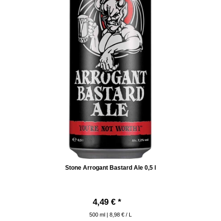
Stone Arrogant Bastard Ale 0,5 l
4,49 € *
500
ml
| 8,98 € / L