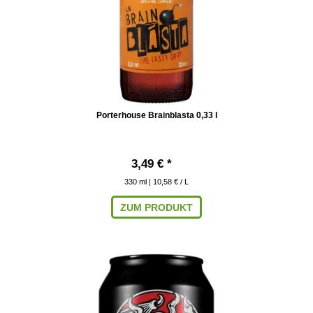
Porterhouse Brainblasta 0,33 l
3,49 € *
330
ml
| 10,58 € / L
ZUM PRODUKT