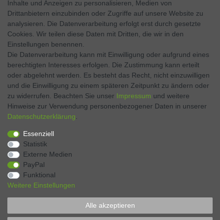
Inhalte und Anzeigen zu personalisieren, Medien von
Facebook
Drittanbietern einzubinden oder Zugriffe auf unsere Website zu
analysieren. Die Datenverarbeitung erfolgt erst durch gesetzte
Twitter
Cookies. Wir teilen diese Daten mit Dritten, die wir in den
Einstellungen benennen.
Instagram
Die Datenverarbeitung kann mit Einwilligung oder aufgrund eines
berechtigten Interesses erfolgen. Die Zustimmung kann erteilt
oder abgelehnt werden. Es besteht das Recht, nicht einzuwilligen
und die Einwilligung zu einem späteren Zeitpunkt zu ändern oder
Kontakt
VERTRAG WIDERRUFEN
zu widerrufen. Beachten Sie unser
Impressum
und weitere
Hinweise zur Verwendung personenbezogener Daten in unserer
Daten­schutz­erklärung
.
Zahlen Sie bequem per
Essenziell
Statistik
Externe Medien
PayPal
Funktional
Weitere Einstellungen
Alle akzeptieren