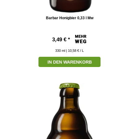
Barbar Honigbier 0,33 l Mw
3,49 € *
330
ml
| 10,58 € / L
IN DEN WARENKORB