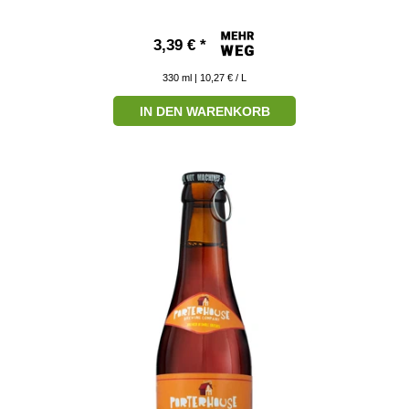
3,39 € *
330
ml
| 10,27 € / L
IN DEN WARENKORB