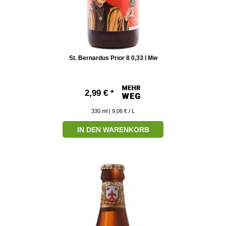
St. Bernardus Prior 8 0,33 l Mw
2,99 € *
330
ml
| 9,06 € / L
IN DEN WARENKORB