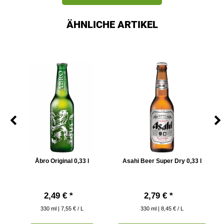
ÄHNLICHE ARTIKEL
Åbro Original 0,33 l
Asahi Beer Super Dry 0,33 l
Bl
2,49 € *
2,79 € *
330
ml
| 7,55 € / L
330
ml
| 8,45 € / L