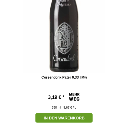
Corsendonk Pater 0,33 l Mw
3,19 € *
330
ml
| 9,67 € / L
IN DEN WARENKORB