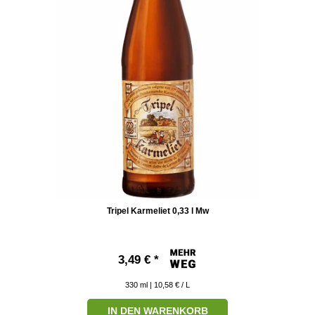
Tripel Karmeliet 0,33 l Mw
3,49 € *
330
ml
| 10,58 € / L
IN DEN WARENKORB