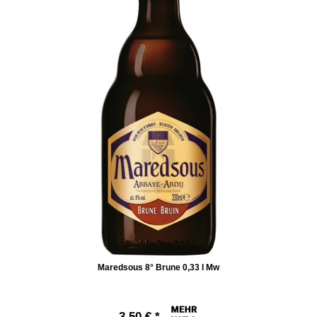
Maredsous 8° Brune 0,33 l Mw
3,50 € *