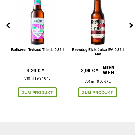
l
Belhaven Twisted Thistle 0,33 l
Brewdog Elvis Juice IPA 0,33 l
Mw
3,29 € *
2,99 € *
330
ml
| 9,97 € / L
330
ml
| 9,06 € / L
ZUM PRODUKT
ZUM PRODUKT