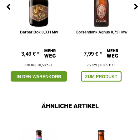
Barbar Bok 0,33 l Mw
Corsendonk Agnus 0,75 l Mw
3,49 € *
7,99 € *
330
ml
| 10,58 € / L
750
ml
| 10,65 € / L
IN DEN WARENKORB
ZUM PRODUKT
ÄHNLICHE ARTIKEL