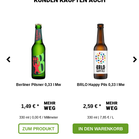
en
Berliner Pilsner 0,33 l Mw
BRLO Happy Pils 0,33 l Mw
1,49 € *
2,59 € *
330
ml
| 0,00 € / Millimeter
330
ml
| 7,85 € / L
ZUM PRODUKT
IN DEN WARENKORB