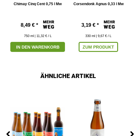
Chimay Cinq Cent 0,75 l Mw
Corsendonk Agnus 0,33 l Mw
8,49 € *
3,19 € *
750
ml
| 11,32 € / L
330
ml
| 9,67 € / L
IN DEN WARENKORB
ZUM PRODUKT
ÄHNLICHE ARTIKEL