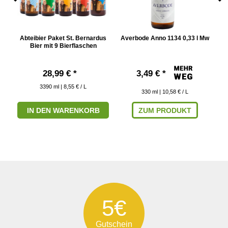
3 l
Abteibier Paket St. Bernardus
Averbode Anno 1134 0,33 l Mw
B
Bier mit 9 Bierflaschen
28,99 € *
3,49 € *
3390
ml
| 8,55 € / L
330
ml
| 10,58 € / L
IN DEN WARENKORB
ZUM PRODUKT
5€
Gutschein