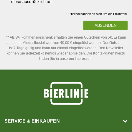
diese ausdrücklich an.
** Hierbei handelt es sich um ein Pflichtfeld.
ABSENDEN
** Als Willkommensgeschenk erhalten Sie einen Gutschein von 5€. Er kann
ab einem Mindestbestellwert von 40,00 € eingelöst werden. Der Gutschein
ist 7 Tage gültig und kann nur einmal eingelöst werden. Den Newsletter
können Sie jederzeit kostenlos wieder abmelden. Die Kontaktdaten hierzu
finden Sie in unserem Impressum.
SERVICE & EINKAUFEN