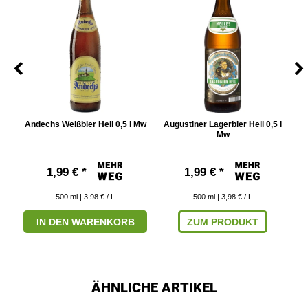
Andechs Weißbier Hell 0,5 l Mw
Augustiner Lagerbier Hell 0,5 l
Mw
1,99 € *
1,99 € *
500
ml
| 3,98 € / L
500
ml
| 3,98 € / L
IN DEN WARENKORB
ZUM PRODUKT
ÄHNLICHE ARTIKEL