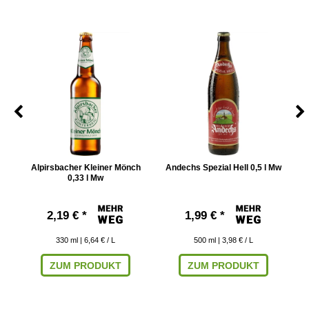
Alpirsbacher Kleiner Mönch
Andechs Spezial Hell 0,5 l Mw
A
0,33 l Mw
2,19 € *
1,99 € *
330
ml
| 6,64 € / L
500
ml
| 3,98 € / L
ZUM PRODUKT
ZUM PRODUKT