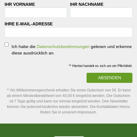
IHR VORNAME
IHR NACHNAME
IHRE E-MAIL-ADRESSE
Ich habe die
Datenschutzbestimmungen
gelesen und erkenne
diese ausdrücklich an.
** Hierbei handelt es sich um ein Pflichtfeld.
ABSENDEN
** Als Willkommensgeschenk erhalten Sie einen Gutschein von 5€. Er kann
ab einem Mindestbestellwert von 40,00 € eingelöst werden. Der Gutschein
ist 7 Tage gültig und kann nur einmal eingelöst werden. Den Newsletter
können Sie jederzeit kostenlos wieder abmelden. Die Kontaktdaten hierzu
finden Sie in unserem Impressum.