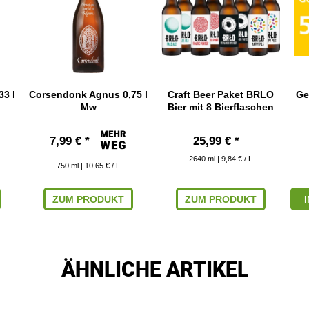
3 l
Corsendonk Agnus 0,75 l
Craft Beer Paket BRLO
Ge
Mw
Bier mit 8 Bierflaschen
7,99 € *
25,99 € *
2640
ml
| 9,84 € / L
750
ml
| 10,65 € / L
ZUM PRODUKT
ZUM PRODUKT
ÄHNLICHE ARTIKEL