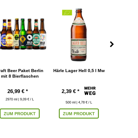
raft Beer Paket Berlin
Härle Lager Hell 0,5 l Mw
Jacob Natur
mit 8 Bierflaschen
Weissbier
26,99 € *
2,39 € *
2,09 € 
2970
ml
| 9,09 € / L
500
ml
| 4,78 € / L
500
ml
|
ZUM PRODUKT
ZUM PRODUKT
IN DEN W