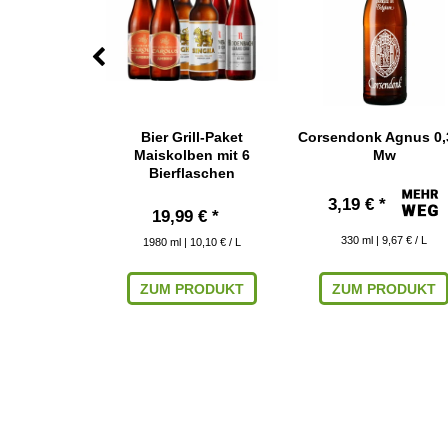
° Blond 0,33
Bier Grill-Paket
Corsendonk Agnus 0,3
Mw
Maiskolben mit 6
Mw
Bierflaschen
*
3,19 € *
19,99 € *
 9,36 € / L
330
ml
| 9,67 € / L
1980
ml
| 10,10 € / L
ARENKORB
ZUM PRODUKT
ZUM PRODUKT