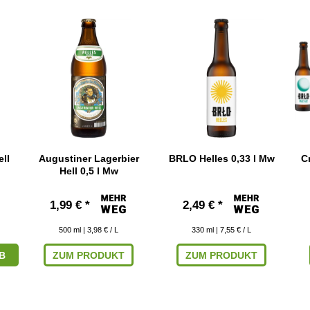
ll
Augustiner Lagerbier
BRLO Helles 0,33 l Mw
C
Hell 0,5 l Mw
1,99 € *
2,49 € *
500
ml
| 3,98 € / L
330
ml
| 7,55 € / L
B
ZUM PRODUKT
ZUM PRODUKT