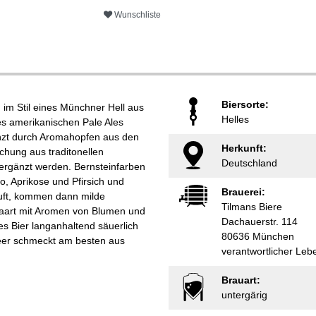
Wunschliste
Biersorte:
d im Stil eines Münchner Hell aus
Helles
nes amerikanischen Pale Ales
gänzt durch Aromahopfen aus den
Herkunft:
chung aus traditonellen
Deutschland
rgänzt werden. Bernsteinfarben
o, Aprikose und Pfirsich und
Brauerei:
 Duft, kommen dann milde
Tilmans Biere
paart mit Aromen von Blumen und
Dachauerstr. 114
 Bier langanhaltend säuerlich
80636 München
Beer schmeckt am besten aus
verantwortlicher Leb
Brauart:
untergärig