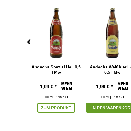
 Eucharius
Andechs Spezial Hell 0,5
Andechs Weißbier He
,5 l Mw
l Mw
0,5 l Mw
*
1,99 € *
1,99 € *
 4,38 € / L
500
ml
| 3,98 € / L
500
ml
| 3,98 € / L
RODUKT
ZUM PRODUKT
IN DEN WARENKOR