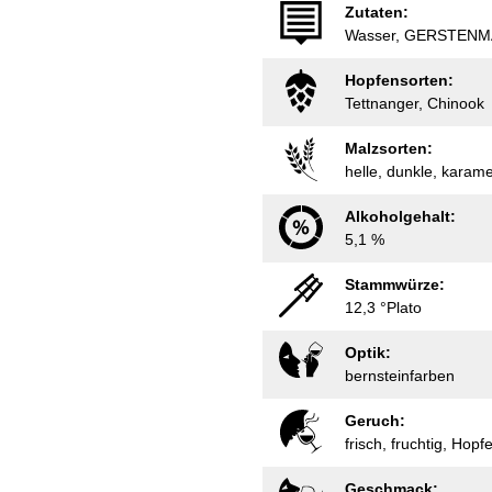
Zutaten:
Wasser, GERSTENM
Hopfensorten:
Tettnanger, Chinook
Malzsorten:
helle, dunkle, karame
Alkoholgehalt:
5,1 %
Stammwürze:
12,3 °Plato
Optik:
bernsteinfarben
Geruch:
frisch, fruchtig, Hop
Geschmack: