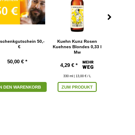
schenkgutschein 50,-
Kuehn Kunz Rosen
Maredsous 6
€
Kuehnes Blondes 0,33 l
l 
Mw
50,00 € *
3,09 € 
4,29 € *
330
ml
|
330
ml
| 13,00 € / L
IN DEN WARENKORB
ZUM PRODUKT
IN DEN W