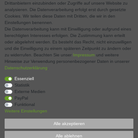
Facebook
Drittanbietern einzubinden oder Zugriffe auf unsere Website zu
analysieren. Die Datenverarbeitung erfolgt erst durch gesetzte
Twitter
Cookies. Wir teilen diese Daten mit Dritten, die wir in den
Einstellungen benennen.
Instagram
Die Datenverarbeitung kann mit Einwilligung oder aufgrund eines
berechtigten Interesses erfolgen. Die Zustimmung kann erteilt
oder abgelehnt werden. Es besteht das Recht, nicht einzuwilligen
und die Einwilligung zu einem späteren Zeitpunkt zu ändern oder
Kontakt
VERTRAG WIDERRUFEN
zu widerrufen. Beachten Sie unser
Impressum
und weitere
Hinweise zur Verwendung personenbezogener Daten in unserer
Daten­schutz­erklärung
.
Zahlen Sie bequem per
Essenziell
Statistik
Externe Medien
PayPal
Funktional
Weitere Einstellungen
Alle akzeptieren
* Preise verstehen sich inkl. MwSt., zzgl. Pfand, zzgl. Versand
Alle ablehnen