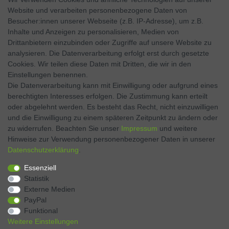
Website und verarbeiten personenbezogene Daten von
SOCIAL MEDIA
Besucher:innen unserer Webseite (z.B. IP-Adresse), um z.B.
Inhalte und Anzeigen zu personalisieren, Medien von
Facebook
Drittanbietern einzubinden oder Zugriffe auf unsere Website zu
analysieren. Die Datenverarbeitung erfolgt erst durch gesetzte
Twitter
Cookies. Wir teilen diese Daten mit Dritten, die wir in den
Einstellungen benennen.
Instagram
Die Datenverarbeitung kann mit Einwilligung oder aufgrund eines
berechtigten Interesses erfolgen. Die Zustimmung kann erteilt
oder abgelehnt werden. Es besteht das Recht, nicht einzuwilligen
und die Einwilligung zu einem späteren Zeitpunkt zu ändern oder
Kontakt
VERTRAG WIDERRUFEN
zu widerrufen. Beachten Sie unser
Impressum
und weitere
Hinweise zur Verwendung personenbezogener Daten in unserer
Daten­schutz­erklärung
.
Zahlen Sie bequem per
Essenziell
Statistik
Externe Medien
PayPal
Funktional
Weitere Einstellungen