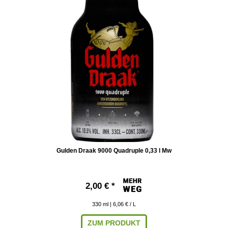
Gulden Draak 9000 Quadruple 0,33 l Mw
2,00 € *
330
ml
| 6,06 € / L
ZUM PRODUKT