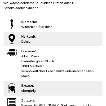
wie Wacholderbiersoße, dunklen Braten oder zu
Schokoladenlebkuchen.
Biersorte:
Winterbier, Starkbier
Herkunft:
Belgien
Brauerei:
Alken Maes
Blarenberglaan 3C-B2
2800 Mechelen
verantwortlicher Lebensmittelunternehmer Alken
Maes
Brauart:
obergärig
Zutaten:
Wasser, GERSTENMALZ, Glukosesirup, Zucker,