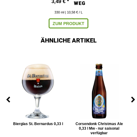
3,49 € *
330
ml
| 10,58 € / L
ZUM PRODUKT
ÄHNLICHE ARTIKEL
4
Bierglas St. Bernardus 0,33 l
Corsendonk Christmas Ale
D
0,33 l Mw - nur saisonal
verfügbar