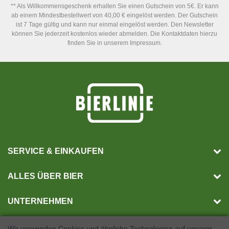
** Als Willkommensgeschenk erhalten Sie einen Gutschein von 5€. Er kann
ab einem Mindestbestellwert von 40,00 € eingelöst werden. Der Gutschein
ist 7 Tage gültig und kann nur einmal eingelöst werden. Den Newsletter
können Sie jederzeit kostenlos wieder abmelden. Die Kontaktdaten hierzu
finden Sie in unserem Impressum.
SERVICE & EINKAUFEN
ALLES ÜBER BIER
UNTERNEHMEN
Wir verwenden Cookies und ähnliche Technologien auf unserer