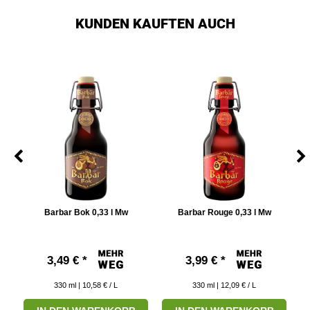
KUNDEN KAUFTEN AUCH
Barbar Bok 0,33 l Mw
Barbar Rouge 0,33 l Mw
l
3,49 € *
3,99 € *
330
ml
| 10,58 € / L
330
ml
| 12,09 € / L