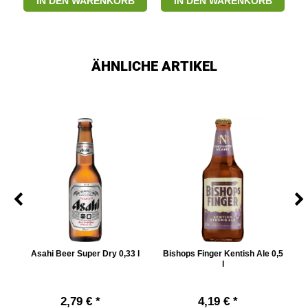
IN DEN WARENKORB
IN DEN WARENKORB
ÄHNLICHE ARTIKEL
Asahi Beer Super Dry 0,33 l
Bishops Finger Kentish Ale 0,5
r
l
2,79 € *
4,19 € *