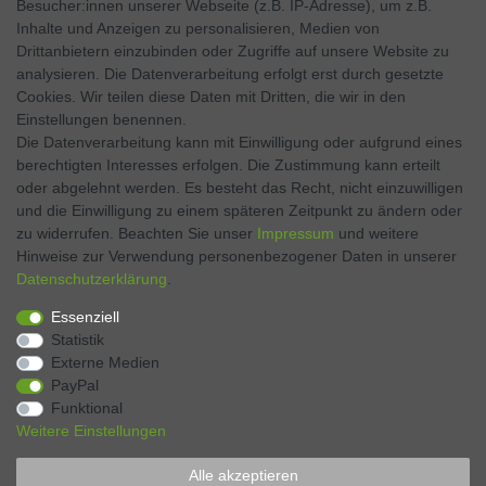
Besucher:innen unserer Webseite (z.B. IP-Adresse), um z.B.
Inhalte und Anzeigen zu personalisieren, Medien von
Facebook
Drittanbietern einzubinden oder Zugriffe auf unsere Website zu
analysieren. Die Datenverarbeitung erfolgt erst durch gesetzte
Twitter
Cookies. Wir teilen diese Daten mit Dritten, die wir in den
Einstellungen benennen.
Instagram
Die Datenverarbeitung kann mit Einwilligung oder aufgrund eines
berechtigten Interesses erfolgen. Die Zustimmung kann erteilt
oder abgelehnt werden. Es besteht das Recht, nicht einzuwilligen
und die Einwilligung zu einem späteren Zeitpunkt zu ändern oder
Kontakt
VERTRAG WIDERRUFEN
zu widerrufen. Beachten Sie unser
Impressum
und weitere
Hinweise zur Verwendung personenbezogener Daten in unserer
Daten­schutz­erklärung
.
Zahlen Sie bequem per
Essenziell
Statistik
Externe Medien
PayPal
Funktional
Weitere Einstellungen
Alle akzeptieren