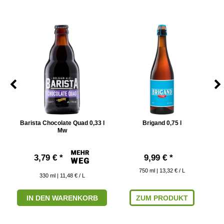
Barista Chocolate Quad 0,33 l
Brigand 0,75 l
Mw
3,79 € *
9,99 € *
750
ml
| 13,32 € / L
330
ml
| 11,48 € / L
IN DEN WARENKORB
ZUM PRODUKT