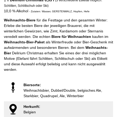
1 x
Delirium Christmas 0,33 l
(3 verschiedene Etikette möglich:
Schlitten, Schlittschuh oder Ski)
10,0 % Alkohol
- Zutaten: Wasser, GERSTENMALZ, Hopfen, Hefe
Weihnachts-Biere
für die Festtage und den gesamten Winter:
Erlebe die besten Biere der jeweiligen Brauerei, die mit
winterlichen Gewürzen, wie Zimt, Kardamom oder Sternanis
veredelt werden. Die echten
Biere für Weihnachten
kaufen im
Weihnachts-Bier-Paket
als Winterfreude oder Bier-Geschenk mit
aufwärmenden und besonderen Bieren. Bei dem
Weihnachts-
Bier
Delirium Christmas erhalten Sie eines der drei möglichen
Motive (Elefant fährt Schlitten, Schlittschuh oder Ski) als Etikett
und diese Auswahl erfolgt beliebig und kann nicht ausgewählt
werden.
Biersorte:
Weihnachtsbier, Dubbel/Double, belgisches Ale,
Starkbier, Quadrupel, Ale, Winterbier
Herkunft:
Belgien