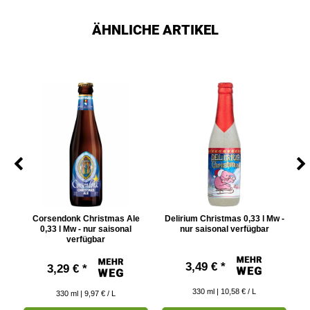
ÄHNLICHE ARTIKEL
e
Corsendonk Christmas Ale
Delirium Christmas 0,33 l Mw -
ar
0,33 l Mw - nur saisonal
nur saisonal verfügbar
verfügbar
3,49 € *
3,29 € *
330
ml
| 10,58 € / L
330
ml
| 9,97 € / L