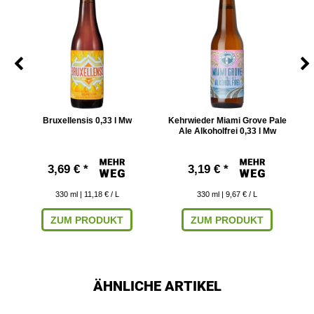
Bruxellensis 0,33 l Mw
Kehrwieder Miami Grove Pale
Ale Alkoholfrei 0,33 l Mw
3,69 € *
3,19 € *
330
ml
| 11,18 € / L
330
ml
| 9,67 € / L
ZUM PRODUKT
ZUM PRODUKT
ÄHNLICHE ARTIKEL