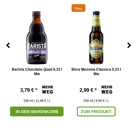
Neu
Barista Chocolate Quad 0,33 l
Birra Messina Classica 0,33 l
Mw
Mw
3,79 € *
2,99 € *
330
ml
| 11,48 € / L
330
ml
| 9,06 € / L
IN DEN WARENKORB
ZUM PRODUKT