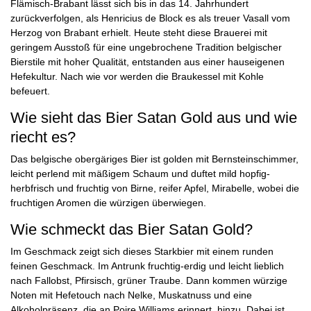
Flämisch-Brabant lässt sich bis in das 14. Jahrhundert
zurückverfolgen, als Henricius de Block es als treuer Vasall vom
Herzog von Brabant erhielt. Heute steht diese Brauerei mit
geringem Ausstoß für eine ungebrochene Tradition belgischer
Bierstile mit hoher Qualität, entstanden aus einer hauseigenen
Hefekultur. Nach wie vor werden die Braukessel mit Kohle
befeuert.
Wie sieht das Bier Satan Gold aus und wie
riecht es?
Das belgische obergäriges Bier ist golden mit Bernsteinschimmer,
leicht perlend mit mäßigem Schaum und duftet mild hopfig-
herbfrisch und fruchtig von Birne, reifer Apfel, Mirabelle, wobei die
fruchtigen Aromen die würzigen überwiegen.
Wie schmeckt das Bier Satan Gold?
Im Geschmack zeigt sich dieses Starkbier mit einem runden
feinen Geschmack. Im Antrunk fruchtig-erdig und leicht lieblich
nach Fallobst, Pfirsisch, grüner Traube. Dann kommen würzige
Noten mit Hefetouch nach Nelke, Muskatnuss und eine
Alkoholpräsenz, die an Poire Williams erinnert, hinzu. Dabei ist