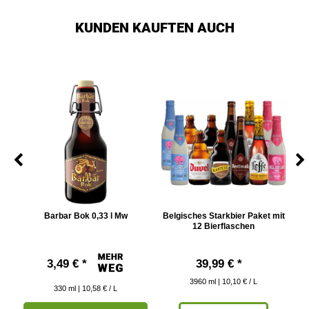
KUNDEN KAUFTEN AUCH
 Mw
Barbar Bok 0,33 l Mw
Belgisches Starkbier Paket mit
Bi
12 Bierflaschen
P
3,49 € *
39,99 € *
3960
ml
| 10,10 € / L
330
ml
| 10,58 € / L