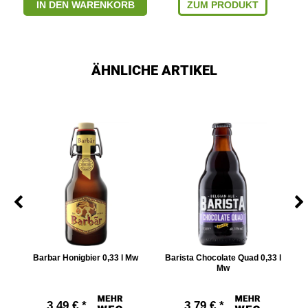
IN DEN WARENKORB
ZUM PRODUKT
ÄHNLICHE ARTIKEL
,33
Barbar Honigbier 0,33 l Mw
Barista Chocolate Quad 0,33 l
Mw
3,49 € *
3,79 € *