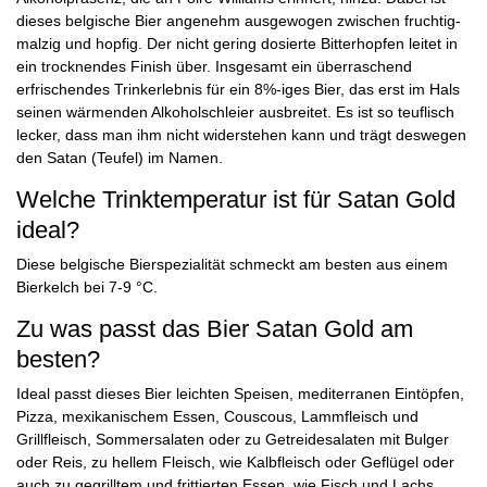
dieses belgische Bier angenehm ausgewogen zwischen fruchtig-
malzig und hopfig. Der nicht gering dosierte Bitterhopfen leitet in
ein trocknendes Finish über. Insgesamt ein überraschend
erfrischendes Trinkerlebnis für ein 8%-iges Bier, das erst im Hals
seinen wärmenden Alkoholschleier ausbreitet. Es ist so teuflisch
lecker, dass man ihm nicht widerstehen kann und trägt deswegen
den Satan (Teufel) im Namen.
Welche Trinktemperatur ist für Satan Gold
ideal?
Diese belgische Bierspezialität schmeckt am besten aus einem
Bierkelch bei 7-9 °C.
Zu was passt das Bier Satan Gold am
besten?
Ideal passt dieses Bier leichten Speisen, mediterranen Eintöpfen,
Pizza, mexikanischem Essen, Couscous, Lammfleisch und
Grillfleisch, Sommersalaten oder zu Getreidesalaten mit Bulger
oder Reis, zu hellem Fleisch, wie Kalbfleisch oder Geflügel oder
auch zu gegrilltem und frittierten Essen, wie Fisch und Lachs.