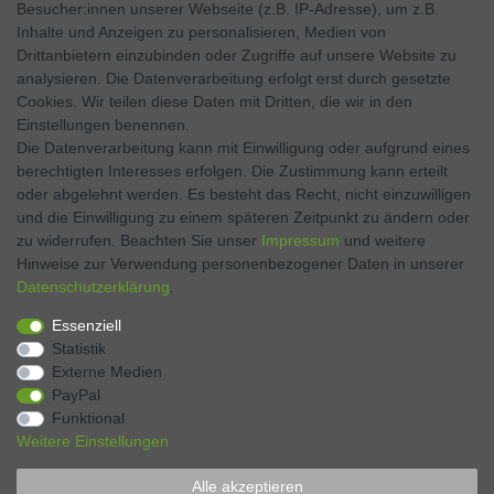
Besucher:innen unserer Webseite (z.B. IP-Adresse), um z.B.
Inhalte und Anzeigen zu personalisieren, Medien von
Facebook
Drittanbietern einzubinden oder Zugriffe auf unsere Website zu
analysieren. Die Datenverarbeitung erfolgt erst durch gesetzte
Twitter
Cookies. Wir teilen diese Daten mit Dritten, die wir in den
Einstellungen benennen.
Instagram
Die Datenverarbeitung kann mit Einwilligung oder aufgrund eines
berechtigten Interesses erfolgen. Die Zustimmung kann erteilt
oder abgelehnt werden. Es besteht das Recht, nicht einzuwilligen
und die Einwilligung zu einem späteren Zeitpunkt zu ändern oder
Kontakt
VERTRAG WIDERRUFEN
zu widerrufen. Beachten Sie unser
Impressum
und weitere
Hinweise zur Verwendung personenbezogener Daten in unserer
Daten­schutz­erklärung
.
Zahlen Sie bequem per
Essenziell
Statistik
Externe Medien
PayPal
Funktional
Weitere Einstellungen
Alle akzeptieren