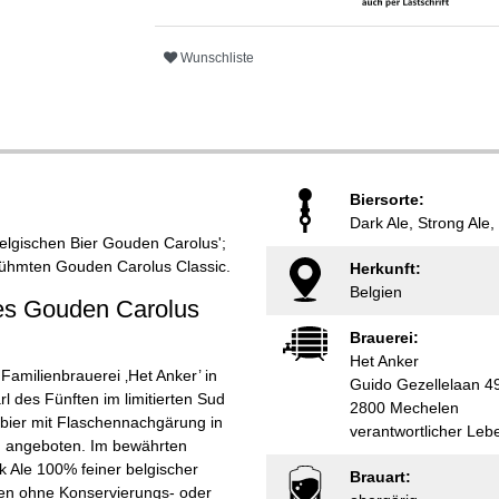
Wunschliste
Biersorte:
Dark Ale, Strong Ale,
elgischen Bier Gouden Carolus';
erühmten Gouden Carolus Classic.
Herkunft:
Belgien
res Gouden Carolus
Brauerei:
Het Anker
Familienbrauerei ‚Het Anker’ in
Guido Gezellelaan 4
 des Fünften im limitierten Sud
2800 Mechelen
gsbier mit Flaschennachgärung in
verantwortlicher Leb
g angeboten. Im bewährten
 Ale 100% feiner belgischer
Brauart:
ten ohne Konservierungs- oder