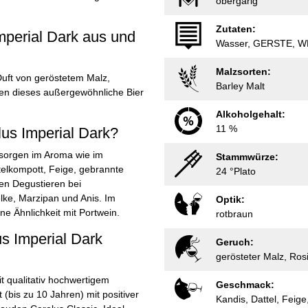
obergärig
Zutaten:
mperial Dark aus und
Wasser, GERSTE, WEI
Malzsorten:
uft von geröstetem Malz,
Barley Malt
en dieses außergewöhnliche Bier
Alkoholgehalt:
11 %
us Imperial Dark?
 sorgen im Aroma wie im
Stammwürze:
telkompott, Feige, gebrannte
24 °Plato
en Degustieren bei
lke, Marzipan und Anis. Im
Optik:
e Ähnlichkeit mit Portwein.
rotbraun
s Imperial Dark
Geruch:
gerösteter Malz, Ros
it qualitativ hochwertigem
Geschmack:
(bis zu 10 Jahren) mit positiver
Kandis, Dattel, Feige