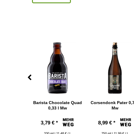
 Hendrik
Barista Chocolate Quad
Corsendonk Pater 0,7
 0,75 l Mw
0,33 l Mw
Mw
 € *
3,79 € *
8,99 € *
15,99 € / L
330
ml
| 11,48 € / L
750
ml
| 11,99 € / L