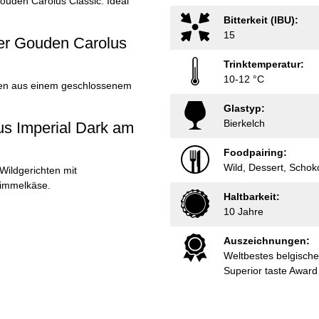
ouden Carolus Classic. Ideal
Bitterkeit (IBU):
15
ier Gouden Carolus
Trinktemperatur:
10-12 °C
sten aus einem geschlossenem
Glastyp:
Bierkelch
us Imperial Dark am
Foodpairing:
Wild, Dessert, Scho
Wildgerichten mit
himmelkäse.
Haltbarkeit:
10 Jahre
Auszeichnungen:
Weltbestes belgische
Superior taste Awar