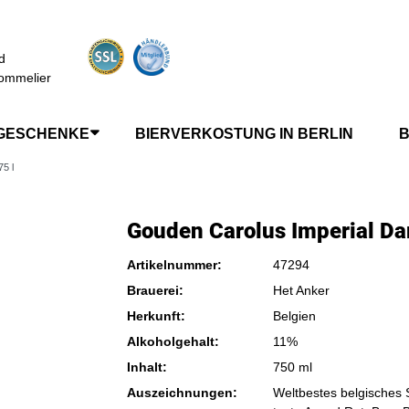
d
ommelier
GESCHENKE
BIERVERKOSTUNG IN BERLIN
B
5 l
Gouden Carolus Imperial Dar
Artikelnummer:
47294
Brauerei:
Het Anker
Herkunft:
Belgien
Alkoholgehalt:
11%
Inhalt:
750 ml
Auszeichnungen:
Weltbestes belgisches 