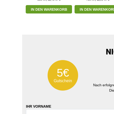
RODUKT
IN DEN WARENKORB
IN DEN WARENKOR
N
5€
Gutschein
Nach erfolg
Di
IHR VORNAME