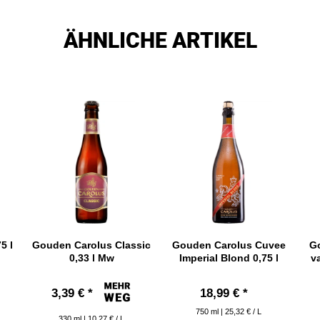
ÄHNLICHE ARTIKEL
5 l
Gouden Carolus Classic
Gouden Carolus Cuvee
G
0,33 l Mw
Imperial Blond 0,75 l
v
3,39 € *
18,99 € *
750
ml
| 25,32 € / L
330
ml
| 10,27 € / L