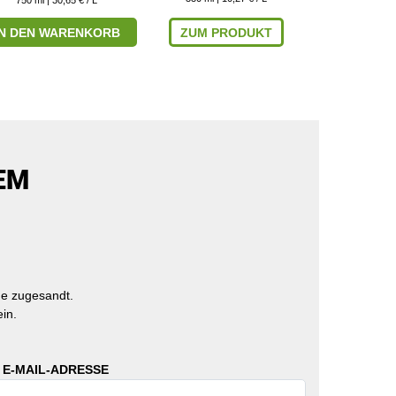
IN DEN WARENKORB
ZUM PRODUKT
ZUM P
EM
e zugesandt.
in.
 E-MAIL-ADRESSE