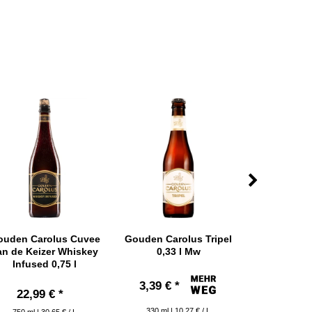
ouden Carolus Cuvee
Gouden Carolus Tripel
Gouden Car
an de Keizer Whiskey
0,33 l Mw
Keizer Bier
Infused 0,75 l
großen
3,39 € *
22,99 € *
44,99
330
ml
| 10,27 € / L
750
ml
| 30,65 € / L
2250
ml
|