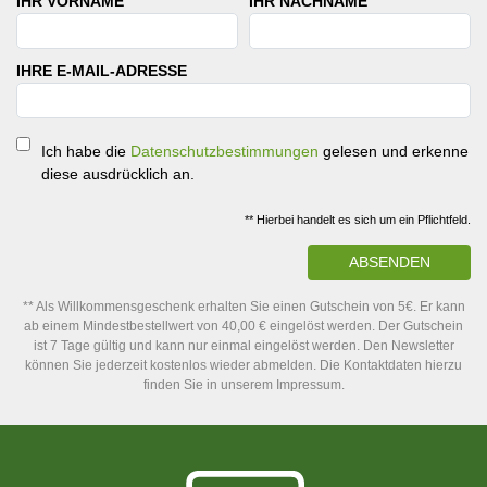
IHR VORNAME
IHR NACHNAME
IHRE E-MAIL-ADRESSE
Ich habe die
Datenschutzbestimmungen
gelesen und erkenne
diese ausdrücklich an.
** Hierbei handelt es sich um ein Pflichtfeld.
ABSENDEN
** Als Willkommensgeschenk erhalten Sie einen Gutschein von 5€. Er kann
ab einem Mindestbestellwert von 40,00 € eingelöst werden. Der Gutschein
ist 7 Tage gültig und kann nur einmal eingelöst werden. Den Newsletter
können Sie jederzeit kostenlos wieder abmelden. Die Kontaktdaten hierzu
finden Sie in unserem Impressum.