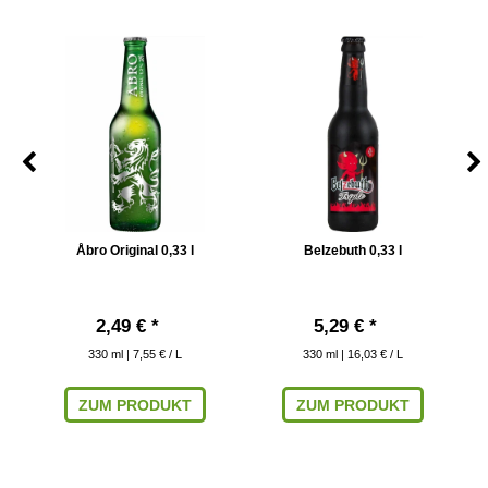
Åbro Original 0,33 l
Belzebuth 0,33 l
B
2,49 € *
5,29 € *
330
ml
| 7,55 € / L
330
ml
| 16,03 € / L
ZUM PRODUKT
ZUM PRODUKT