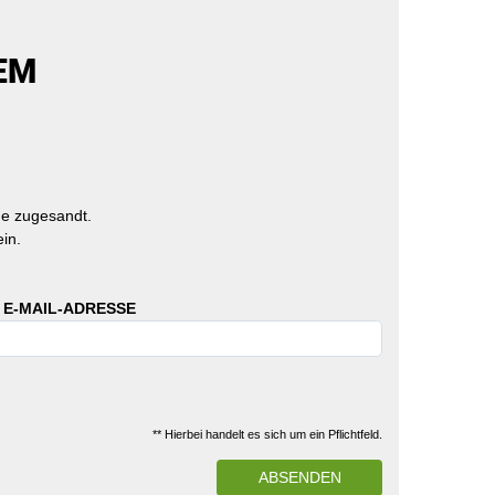
EM
e zugesandt.
in.
 E-MAIL-ADRESSE
** Hierbei handelt es sich um ein Pflichtfeld.
ABSENDEN