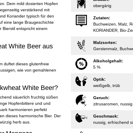
gen. Dem mild dosierten Hopfen
obergärig
gegenseitig verstärkend mit
nd Koriander typisch für den
Zutaten:
 auf eine lange Braugeschichte
Buchweizen, Malz, 
 Bierstil entspricht einem
KORIANDER, Bio-Zer
Malzsorten:
at White Beer aus
Gerstenmalz, Buchwe
Alkoholgehalt:
 duftet dieses glutenfreie
5 %
t nussigen, wie von gemahlenen
Optik:
weißgelb, trüb
kwheat White Beer?
schend säuerlich fruchtig süßen
Geruch:
inge Hopfenbittere und und
zitrusaromen, nussi
ark harmonieren perfekt
n dieses harmonische Bier. Der
Geschmack:
würzig herb aus.
nussig, erfrischend s