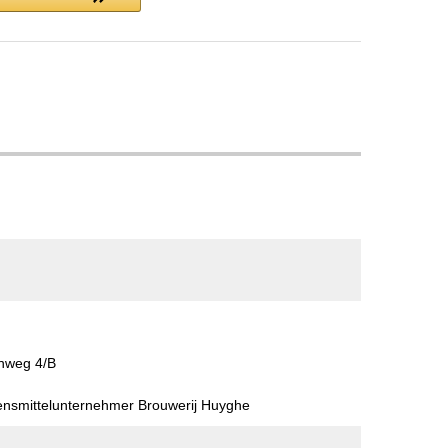
nweg 4/B
bensmittelunternehmer Brouwerij Huyghe