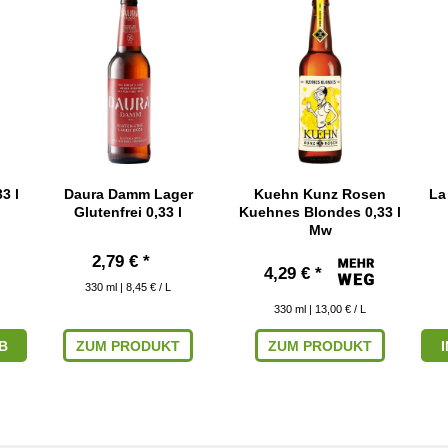
3 l
Daura Damm Lager
Kuehn Kunz Rosen
La
Glutenfrei 0,33 l
Kuehnes Blondes 0,33 l
Mw
2,79 € *
4,29 € *
330
ml
| 8,45 € / L
330
ml
| 13,00 € / L
B
ZUM PRODUKT
ZUM PRODUKT