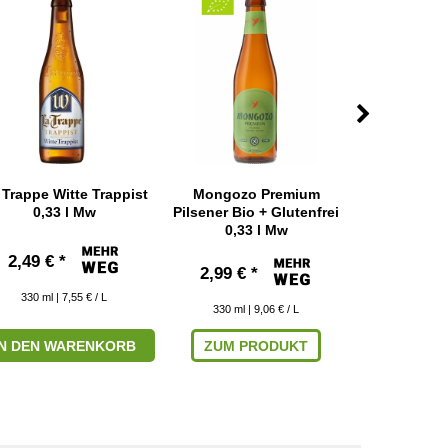
 Trappe Witte Trappist
Mongozo Premium
St. Bernardu
0,33 l Mw
Pilsener Bio + Glutenfrei
M
0,33 l Mw
2,49 € *
2,39 € 
2,99 € *
330
ml
| 7,55 € / L
330
ml
|
330
ml
| 9,06 € / L
IN DEN WARENKORB
ZUM PRODUKT
IN DEN W