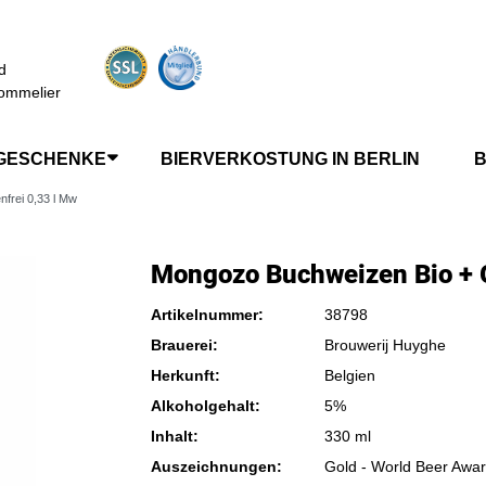
d
ommelier
GESCHENKE
BIERVERKOSTUNG IN BERLIN
B
frei 0,33 l Mw
Mongozo Buchweizen Bio + G
Artikelnummer:
38798
Brauerei:
Brouwerij Huyghe
Herkunft:
Belgien
Alkoholgehalt:
5%
Inhalt:
330 ml
Auszeichnungen:
Gold - World Beer Award