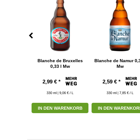
aket mit 6
Blanche de Bruxelles
Blanche de Namur 0,3
aschen
0,33 l Mw
Mw
 € *
2,99 € *
2,59 € *
 8,79 € / L
330
ml
| 9,06 € / L
330
ml
| 7,85 € / L
ARENKORB
IN DEN WARENKORB
IN DEN WARENKOR