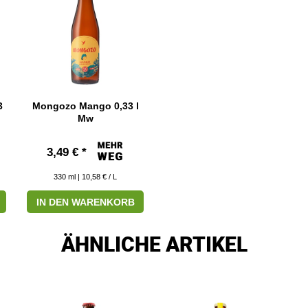
3
Mongozo Mango 0,33 l
Mw
3,49 € *
330
ml
| 10,58 € / L
IN DEN WARENKORB
ÄHNLICHE ARTIKEL