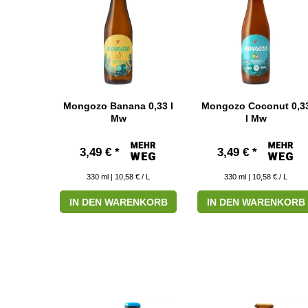
Mongozo Banana 0,33 l
Mongozo Coconut 0,3
Mw
l Mw
3,49 € *
3,49 € *
330
ml
| 10,58 € / L
330
ml
| 10,58 € / L
IN DEN WARENKORB
IN DEN WARENKORB