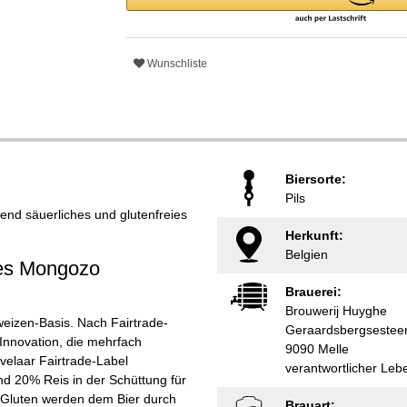
Wunschliste
Biersorte:
Pils
end säuerliches und glutenfreies
Herkunft:
Belgien
res Mongozo
Brauerei:
Brouwerij Huyghe
weizen-Basis. Nach Fairtrade-
Geraardsbergsestee
e Innovation, die mehrfach
9090 Melle
velaar Fairtrade-Label
verantwortlicher Le
und 20% Reis in der Schüttung für
e Gluten werden dem Bier durch
Brauart: