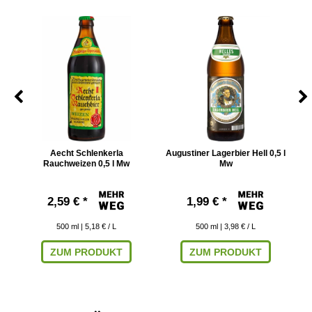
5 l
Aecht Schlenkerla
Augustiner Lagerbier Hell 0,5 l
Ba
Rauchweizen 0,5 l Mw
Mw
2,59 € *
1,99 € *
500
ml
| 5,18 € / L
500
ml
| 3,98 € / L
ZUM PRODUKT
ZUM PRODUKT