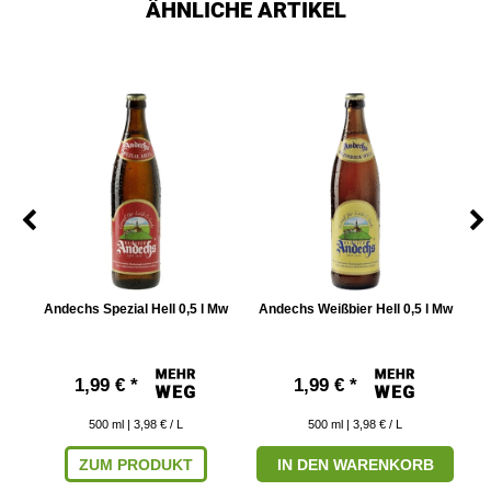
ÄHNLICHE ARTIKEL
l
Andechs Spezial Hell 0,5 l Mw
Andechs Weißbier Hell 0,5 l Mw
1,99 € *
1,99 € *
500
ml
| 3,98 € / L
500
ml
| 3,98 € / L
ZUM PRODUKT
IN DEN WARENKORB