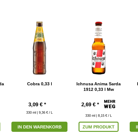
da
Cobra 0,33 l
Ichnusa Anima Sarda
1912 0,33 l Mw
3,09 € *
2,69 € *
330
ml
| 9,36 € / L
330
ml
| 8,15 € / L
IN DEN WARENKORB
ZUM PRODUKT