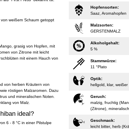
Hopfensorten:
Saaz, Aromahopfen
 und von weißem Schaum getoppt
Malzsorten:
GERSTENMALZ
Alkoholgehalt:
r Mango, grasig von Hopfen, mit
5 %
men von Zitrone mit leicht
irschblüten mit einem Hauch von
Stammwürze:
11 °Plato
Optik:
 und von herben Kräutern von
hellgold, klar, weiß
owie röstigen Malzaromen. Dazu
rus und mineralischen Noten.
Geruch:
chklang von Malz.
malzig, fruchtig (Mang
(Zitrone), mineralisch
chiban ideal?
Geschmack:
on 6 - 8 °C in einer Pilstulpe
leicht bitter, herb (Kr