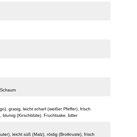
er Schaum
o), grasig, leicht scharf (weißer Pfeffer), frisch
, blumig (Kirschblüte), Fruchtsake, bitter
äuter), leicht süß (Malz), röstig (Brotkruste), frisch