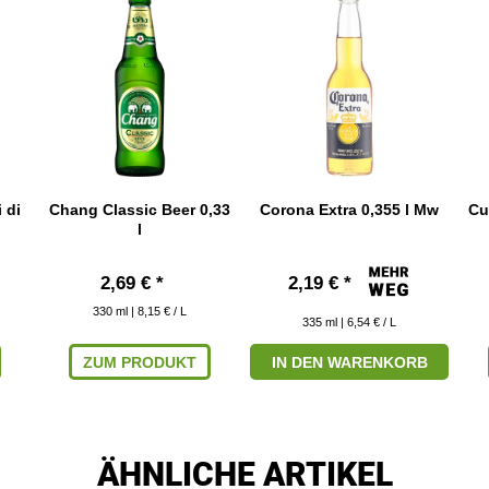
 di
Chang Classic Beer 0,33
Corona Extra 0,355 l Mw
Cu
l
2,69 € *
2,19 € *
330
ml
| 8,15 € / L
335
ml
| 6,54 € / L
ZUM PRODUKT
IN DEN WARENKORB
ÄHNLICHE ARTIKEL