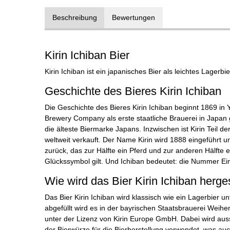
Beschreibung
Bewertungen
Kirin Ichiban Bier
Kirin Ichiban ist ein japanisches Bier als leichtes Lagerbie
Geschichte des Bieres Kirin Ichiban
Die Geschichte des Bieres Kirin Ichiban beginnt 1869 in 
Brewery Company als erste staatliche Brauerei in Japan g
die älteste Biermarke Japans. Inzwischen ist Kirin Teil d
weltweit verkauft. Der Name Kirin wird 1888 eingeführt 
zurück, das zur Hälfte ein Pferd und zur anderen Hälfte e
Glückssymbol gilt. Und Ichiban bedeutet: die Nummer Ei
Wie wird das Bier Kirin Ichiban herges
Das Bier Kirin Ichiban wird klassisch wie ein Lagerbier u
abgefüllt wird es in der bayrischen Staatsbrauerei Weihe
unter der Lizenz von Kirin Europe GmbH. Dabei wird auss
der Bierwürze für die Bierherstellung verwendet, was auch