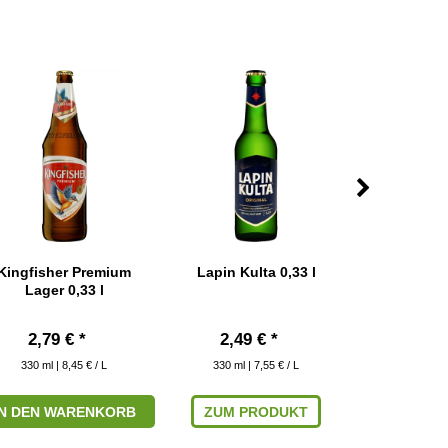
Kingfisher Premium
Lapin Kulta 0,33 l
Moosehead L
Lager 0,33 l
2,79 € *
2,49 € *
2,99
330
ml
| 8,45 € / L
330
ml
| 7,55 € / L
350
ml
|
IN DEN WARENKORB
ZUM PRODUKT
IN DEN W