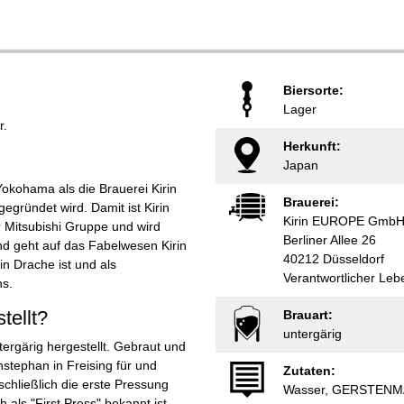
Biersorte:
Lager
r.
Herkunft:
Japan
Yokohama als die Brauerei Kirin
Brauerei:
egründet wird. Damit ist Kirin
Kirin EUROPE Gmb
er Mitsubishi Gruppe und wird
Berliner Allee 26
und geht auf das Fabelwesen Kirin
40212 Düsseldorf
in Drache ist und als
Verantwortlicher Le
ns.
tellt?
Brauart:
untergärig
ntergärig hergestellt. Gebraut und
nstephan in Freising für und
Zutaten:
chließlich die erste Pressung
Wasser, GERSTENMA
 als "First Press" bekannt ist.