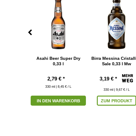
ort Premium
Asahi Beer Super Dry
Birra Messina Cristalli
3 l
0,33 l
Sale 0,33 l Mw
 € *
2,79 € *
3,19 € *
 8,45 € / L
330
ml
| 8,45 € / L
330
ml
| 9,67 € / L
ARENKORB
IN DEN WARENKORB
ZUM PRODUKT