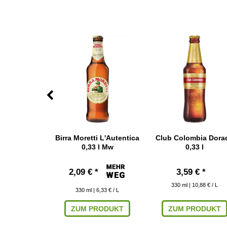
aught 0,33 l
Birra Moretti L'Autentica
Club Colombia Dora
0,33 l Mw
0,33 l
 € *
2,09 € *
3,59 € *
 9,67 € / L
330
ml
| 10,88 € / L
330
ml
| 6,33 € / L
RODUKT
ZUM PRODUKT
ZUM PRODUKT