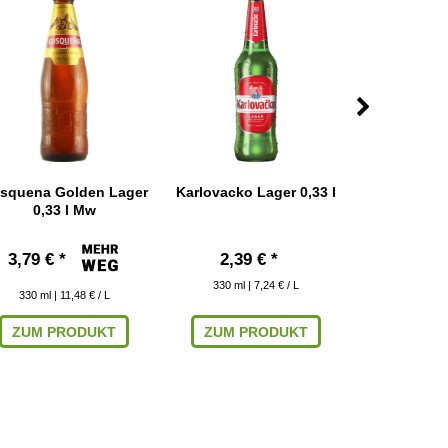
squena Golden Lager
Karlovacko Lager 0,33 l
Kona Big W
0,33 l Mw
Ale 0
3,79 € *
2,39 € *
3,79
330
ml
| 7,24 € / L
355
ml
| 
330
ml
| 11,48 € / L
ZUM PRODUKT
ZUM PRODUKT
IN DEN W