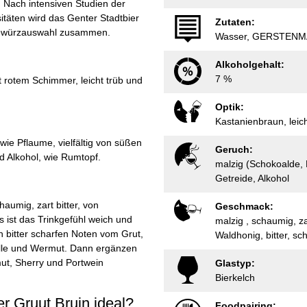
 Nach intensiven Studien der
täten wird das Genter Stadtbier
Zutaten:
Gewürzauswahl zusammen.
Wasser, GERSTENMAL
Alkoholgehalt:
7 %
t rotem Schimmer, leicht trüb und
Optik:
Kastanienbraun, leic
wie Pflaume, vielfältig von süßen
Geruch:
 Alkohol, wie Rumtopf.
malzig (Schokoalde, 
Getreide, Alkohol
aumig, zart bitter, von
Geschmack:
 ist das Trinkgefühl weich und
malzig , schaumig, za
 bitter scharfen Noten vom Grut,
Waldhonig, bitter, sc
ille und Wermut. Dann ergänzen
ut, Sherry und Portwein
Glastyp:
Bierkelch
er Gruut Bruin ideal?
Foodpairing: