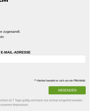
e zugesandt.
in.
 E-MAIL-ADRESSE
** Hierbei handelt es sich um ein Pflichtfeld.
ABSENDEN
hein ist 7 Tage gültig und kann nur einmal eingelöst werden.
in unserem Impressum.