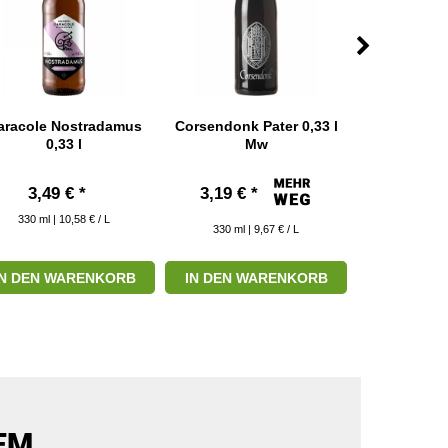
aracole Nostradamus
Corsendonk Pater 0,33 l
Gouden Caro
0,33 l
Mw
0,33
3,49 € *
3,19 € *
3,39 € 
330
ml
| 10,58 € / L
330
ml
| 9,67 € / L
330
ml
| 
IN DEN WARENKORB
IN DEN WARENKORB
IN DEN W
EM