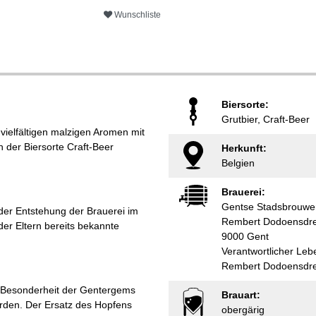
Wunschliste
Biersorte:
Grutbier, Craft-Beer
 vielfältigen malzigen Aromen mit
n der Biersorte Craft-Beer
Herkunft:
Belgien
Brauerei:
Gentse Stadsbrouwer
der Entstehung der Brauerei im
Rembert Dodoensdre
der Eltern bereits bekannte
9000 Gent
Verantwortlicher Leb
Rembert Dodoensdree
ie Besonderheit der Gentergems
Brauart:
rden. Der Ersatz des Hopfens
obergärig