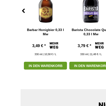
ked Porter
Barbar Honigbier 0,33 l
Barista Chocolate Q
 l Mw
Mw
0,33 l Mw
*
3,49 € *
3,79 € *
10,58 € / L
330
ml
| 10,58 € / L
330
ml
| 11,48 € / L
ARENKORB
IN DEN WARENKORB
IN DEN WARENKOR
N