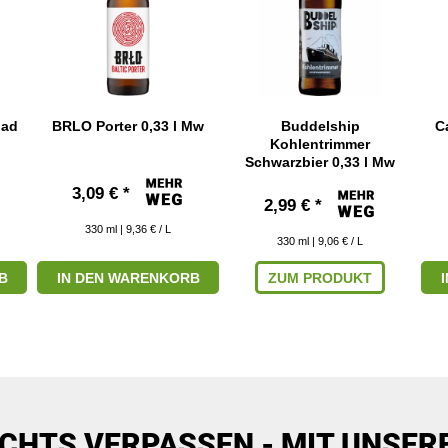
uad
BRLO Porter 0,33 l Mw
Buddelship
C
Kohlentrimmer
Schwarzbier 0,33 l Mw
3,09 € *
2,99 € *
330
ml
| 9,36 € / L
330
ml
| 9,06 € / L
B
IN DEN WARENKORB
ZUM PRODUKT
ICHTS VERPASSEN - MIT UNSER