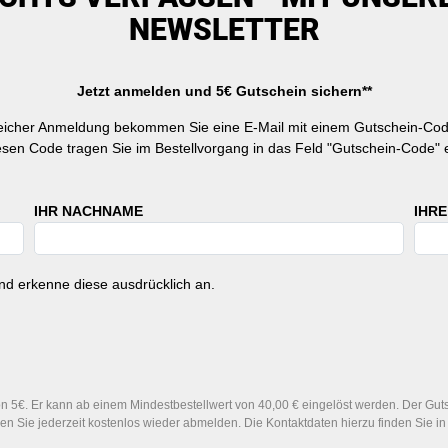
NEWSLETTER
Jetzt anmelden und 5€ Gutschein sichern**
reicher Anmeldung bekommen Sie eine E-Mail mit einem Gutschein-Cod
esen Code tragen Sie im Bestellvorgang in das Feld "Gutschein-Code" e
IHR NACHNAME
IHRE
d erkenne diese ausdrücklich an.
 5€. Er kann ab einem Mindestbestellwert von 40,00 € eingelöst werden. Der Gutsc
n Sie jederzeit kostenlos wieder abmelden. Die Kontaktdaten hierzu finden Sie 