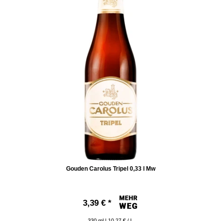
Gouden Carolus Tripel 0,33 l Mw
3,39 € *
330
ml
| 10,27 € / L