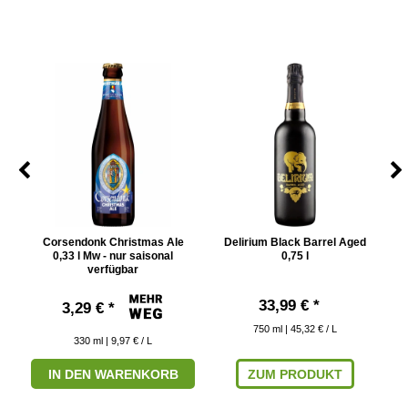
Corsendonk Christmas Ale
Delirium Black Barrel Aged
G
0,33 l Mw - nur saisonal
0,75 l
verfügbar
33,99 € *
3,29 € *
750
ml
| 45,32 € / L
330
ml
| 9,97 € / L
IN DEN WARENKORB
ZUM PRODUKT