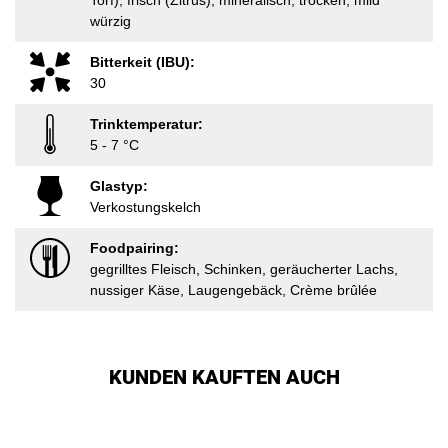
Torf), frisch (Zitrus), mineralisch, trocken, mild
würzig
Bitterkeit (IBU):
30
Trinktemperatur:
5 - 7 °C
Glastyp:
Verkostungskelch
Foodpairing:
gegrilltes Fleisch, Schinken, geräucherter Lachs,
nussiger Käse, Laugengebäck, Crème brûlée
KUNDEN KAUFTEN AUCH