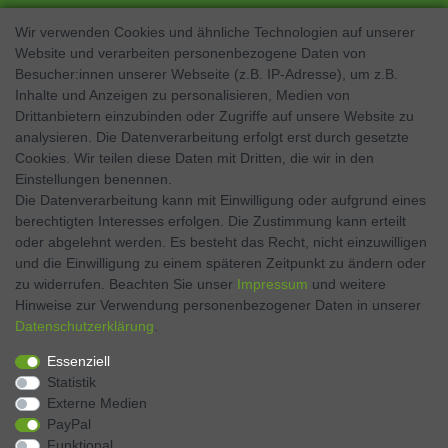
Wir verwenden Cookies und ähnliche Technologien auf unserer
Website und verarbeiten personenbezogene Daten von
SOCIAL MEDIA
Besucher:innen unserer Webseite (z.B. IP-Adresse), um z.B.
Inhalte und Anzeigen zu personalisieren, Medien von
Facebook
Drittanbietern einzubinden oder Zugriffe auf unsere Website zu
analysieren. Die Datenverarbeitung erfolgt erst durch gesetzte
Twitter
Cookies. Wir teilen diese Daten mit Dritten, die wir in den
Einstellungen benennen.
Instagram
Die Datenverarbeitung kann mit Einwilligung oder aufgrund eines
berechtigten Interesses erfolgen. Die Zustimmung kann erteilt
oder abgelehnt werden. Es besteht das Recht, nicht einzuwilligen
und die Einwilligung zu einem späteren Zeitpunkt zu ändern oder
Kontakt
VERTRAG WIDERRUFEN
zu widerrufen. Beachten Sie unser
Impressum
und weitere
Hinweise zur Verwendung personenbezogener Daten in unserer
Daten­schutz­erklärung
.
Zahlen Sie bequem per
Essenziell
Statistik
Externe Medien
PayPal
Funktional