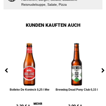
Reisnudelsuppe, Salate, Pizza
KUNDEN KAUFTEN AUCH
l
Bolleke De Koninck 0,25 l Mw
Brewdog Dead Pony Club 0,33 l
B