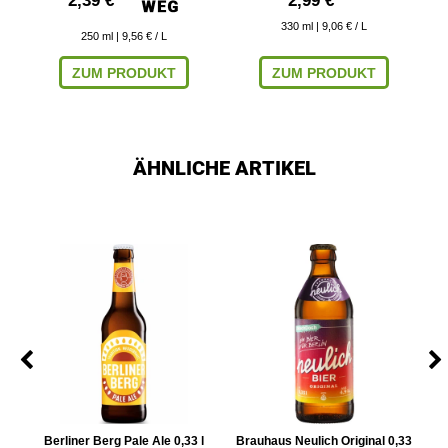
2,39 € *
2,99 € *
330
ml
| 9,06 € / L
250
ml
| 9,56 € / L
ZUM PRODUKT
ZUM PRODUKT
ÄHNLICHE ARTIKEL
d
Berliner Berg Pale Ale 0,33 l
Brauhaus Neulich Original 0,33
B