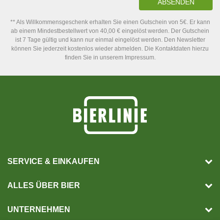
ABSENDEN
** Als Willkommensgeschenk erhalten Sie einen Gutschein von 5€. Er kann
ab einem Mindestbestellwert von 40,00 € eingelöst werden. Der Gutschein
ist 7 Tage gültig und kann nur einmal eingelöst werden. Den Newsletter
können Sie jederzeit kostenlos wieder abmelden. Die Kontaktdaten hierzu
finden Sie in unserem Impressum.
SERVICE & EINKAUFEN
ALLES ÜBER BIER
UNTERNEHMEN