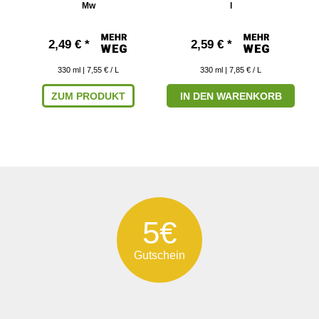
Mw
l
2,49 € *
2,59 € *
330
ml
| 7,55 € / L
330
ml
| 7,85 € / L
ZUM PRODUKT
IN DEN WARENKORB
5€
Gutschein