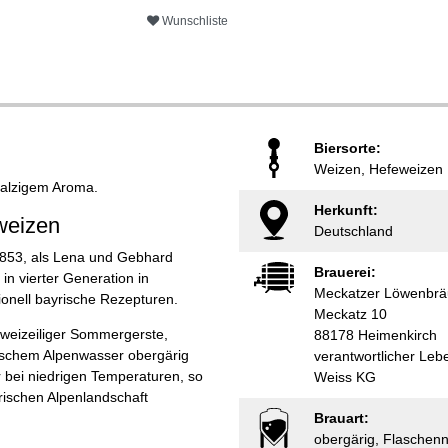
Wunschliste
Biersorte:
Weizen, Hefeweizen
malzigem Aroma.
Herkunft:
weizen
Deutschland
1853, als Lena und Gebhard
Brauerei:
n vierter Generation in
Meckatzer Löwenbrä
tionell bayrische Rezepturen.
Meckatz 10
zweizeiliger Sommergerste,
88178 Heimenkirch
rischem Alpenwasser obergärig
verantwortlicher Le
er bei niedrigen Temperaturen, so
Weiss KG
ischen Alpenlandschaft
Brauart:
obergärig, Flaschen