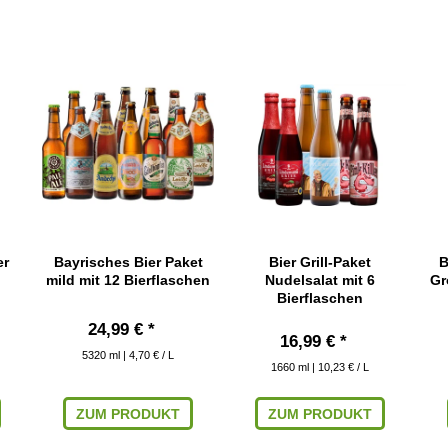
er
Bayrisches Bier Paket
Bier Grill-Paket
B
mild mit 12 Bierflaschen
Nudelsalat mit 6
Gr
Bierflaschen
24,99 € *
16,99 € *
5320
ml
| 4,70 € / L
1660
ml
| 10,23 € / L
ZUM PRODUKT
ZUM PRODUKT