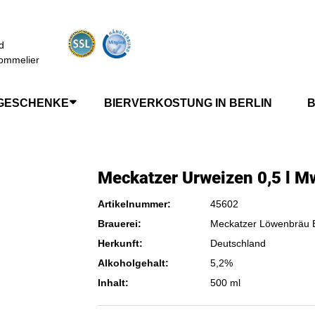
d
ommelier
GESCHENKE
BIERVERKOSTUNG IN BERLIN
B
Meckatzer Urweizen 0,5 l M
Artikelnummer:
45602
Brauerei:
Meckatzer Löwenbräu 
Herkunft:
Deutschland
Alkoholgehalt:
5,2%
Inhalt:
500 ml