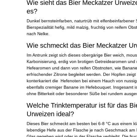
Wie sieht das Bier Meckatzer Urweize
es?
Dunkel bernsteinfarben, naturtrüb mit elfenbeinfarbener
Bierspezialität hefig, mild malzig, fruchtig von reifem Ob
nach Nelke.
Wie schmeckt das Bier Meckatzer U
Im Antrunk zeigt sich dieses obergärige Bier weich, mous
Karbonisierung, erdig von brotigen Getreidearomen und 
Hefearomen und dann von reifen Obstnoten, wie Banane,
erfrischender Zitrone begleitet werden. Der Hopfen zeigt
konterkariert die Hefenoten bei einem Hauch von nussig
ebenfalls cremiger Banane im Hefebouquet. Insgesamt ist 
ohne Bitterkeit oder besonderer Süße bei rundem aus
Welche Trinktemperatur ist für das B
Urweizen ideal?
Dieses Bier schmeckt am besten bei 6-8 °C aus einem kl
lebendige Hefe aus der Flasche je nach Geschmack am 
Glas gegeben wird oder in der Flasche verbleibt. Die f