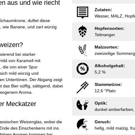
n aus und wie riecht
Zutaten:
Wasser, MALZ, Hopf
 Schaumkrone, duftet diese
st, wie Banane, und zart würzig
Hopfensorten:
Tettnanger
rweizen?
Malzsorten:
zweizeilige Sommerg
sierend bei starker
mild von Karamell mit
Alkoholgehalt:
 die von einer Spur
5,2 %
 sich mild würzig und
en Untertönen. Der Abgang zeigt
Stammwürze:
das Bier süffig, sättigend, dabei
12,6 °Plato
gewogenem Aroma.
ier Meckatzer
Optik:
dunkel amberfarben,
assischen Weizenglas, wobei die
Geruch:
Ende des Einschenkens mit ins
hefig, mild malzig, f
ruchtigen Aromen kommen bei