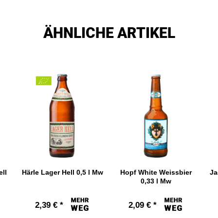
ÄHNLICHE ARTIKEL
ll
Härle Lager Hell 0,5 l Mw
Hopf White Weissbier
Ja
0,33 l Mw
2,39 € *
2,09 € *