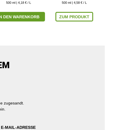
500
ml
| 4,18 € / L
500
ml
| 4,58 € / L
500
ml
|
IN DEN WARENKORB
ZUM PRODUKT
ZUM P
EM
e zugesandt.
in.
 E-MAIL-ADRESSE