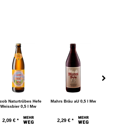
cob Naturtrübes Hefe
Mahrs Bräu aU 0,5 l Mw
Maxlrainer 
Weissbier 0,5 l Mw
M
2,09 € *
2,29 € *
2,09 € 