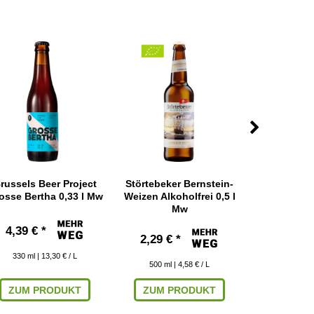
russels Beer Project
Störtebeker Bernstein-
Tripel Karm
osse Bertha 0,33 l Mw
Weizen Alkoholfrei 0,5 l
M
Mw
4,39 € *
3,49 € 
2,29 € *
330
ml
| 13,30 € / L
330
ml
| 
500
ml
| 4,58 € / L
ZUM PRODUKT
ZUM PRODUKT
IN DEN W