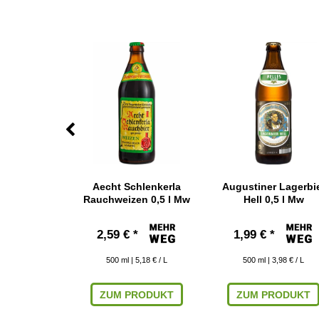
 Eucharius
Aecht Schlenkerla
Augustiner Lagerbi
,5 l Mw
Rauchweizen 0,5 l Mw
Hell 0,5 l Mw
*
2,59 € *
1,99 € *
 4,38 € / L
500
ml
| 5,18 € / L
500
ml
| 3,98 € / L
RODUKT
ZUM PRODUKT
ZUM PRODUKT