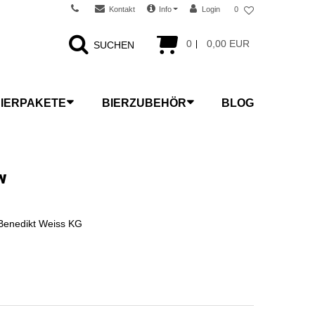
Kontakt
Info
Login
0
0
0,00 EUR
SUCHEN
IERPAKETE
BIERZUBEHÖR
BLOG
w
Benedikt Weiss KG