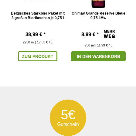
Belgisches Starkbier Paket mit
Chimay Grande Reserve Bleue
C
3 großen Bierflaschen je 0,75 l
0,75 l Mw
38,99 € *
8,99 € *
2250
ml
| 17,33 € / L
750
ml
| 11,99 € / L
ZUM PRODUKT
IN DEN WARENKORB
5€
Gutschein