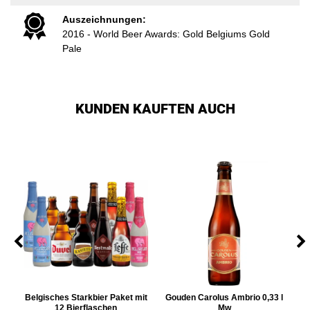
Auszeichnungen:
2016 - World Beer Awards: Gold Belgiums Gold
Pale
KUNDEN KAUFTEN AUCH
 l
Belgisches Starkbier Paket mit
Gouden Carolus Ambrio 0,33 l
12 Bierflaschen
Mw