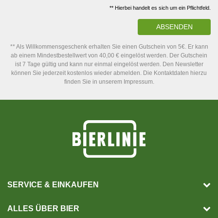
** Hierbei handelt es sich um ein Pflichtfeld.
ABSENDEN
** Als Willkommensgeschenk erhalten Sie einen Gutschein von 5€. Er kann
ab einem Mindestbestellwert von 40,00 € eingelöst werden. Der Gutschein
ist 7 Tage gültig und kann nur einmal eingelöst werden. Den Newsletter
können Sie jederzeit kostenlos wieder abmelden. Die Kontaktdaten hierzu
finden Sie in unserem Impressum.
SERVICE & EINKAUFEN
ALLES ÜBER BIER