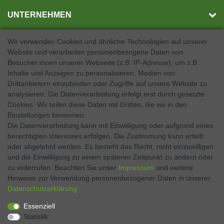
UNTERNEHMEN
Wir verwenden Cookies und ähnliche Technologien auf unserer
Website und verarbeiten personenbezogene Daten von
SOCIAL MEDIA
Besucher:innen unserer Webseite (z.B. IP-Adresse), um z.B.
Inhalte und Anzeigen zu personalisieren, Medien von
Facebook
Drittanbietern einzubinden oder Zugriffe auf unsere Website zu
analysieren. Die Datenverarbeitung erfolgt erst durch gesetzte
Twitter
Cookies. Wir teilen diese Daten mit Dritten, die wir in den
Einstellungen benennen.
Instagram
Die Datenverarbeitung kann mit Einwilligung oder aufgrund eines
berechtigten Interesses erfolgen. Die Zustimmung kann erteilt
oder abgelehnt werden. Es besteht das Recht, nicht einzuwilligen
und die Einwilligung zu einem späteren Zeitpunkt zu ändern oder
Kontakt
VERTRAG WIDERRUFEN
zu widerrufen. Beachten Sie unser
Impressum
und weitere
Hinweise zur Verwendung personenbezogener Daten in unserer
Daten­schutz­erklärung
.
Zahlen Sie bequem per
Essenziell
Statistik