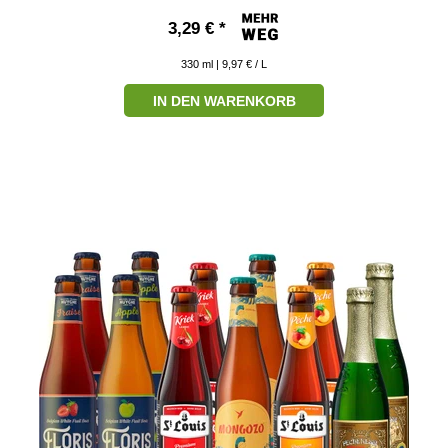
3,29 € *
330
ml
| 9,97 € / L
IN DEN WARENKORB