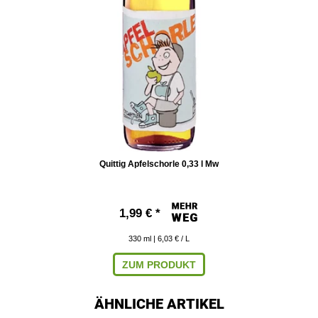
Quittig Apfelschorle 0,33 l Mw
1,99 € *
330
ml
| 6,03 € / L
ZUM PRODUKT
ÄHNLICHE ARTIKEL