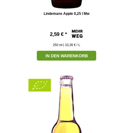
Lindemans Apple 0,25 l Mw
2,59 € *
250
ml
| 10,36 € / L
IN DEN WARENKORB