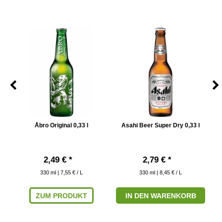
Åbro Original 0,33 l
Asahi Beer Super Dry 0,33 l
2,49 € *
2,79 € *
330
ml
| 7,55 € / L
330
ml
| 8,45 € / L
ZUM PRODUKT
IN DEN WARENKORB