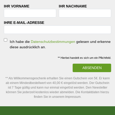
IHR VORNAME
IHR NACHNAME
IHRE E-MAIL-ADRESSE
Ich habe die
Datenschutzbestimmungen
gelesen und erkenne
diese ausdrücklich an.
** Hierbei handelt es sich um ein Pflichtfeld.
ABSENDEN
** Als Willkommensgeschenk erhalten Sie einen Gutschein von 5€. Er kann
ab einem Mindestbestellwert von 40,00 € eingelöst werden. Der Gutschein
ist 7 Tage gültig und kann nur einmal eingelöst werden. Den Newsletter
können Sie jederzeit kostenlos wieder abmelden. Die Kontaktdaten hierzu
finden Sie in unserem Impressum.