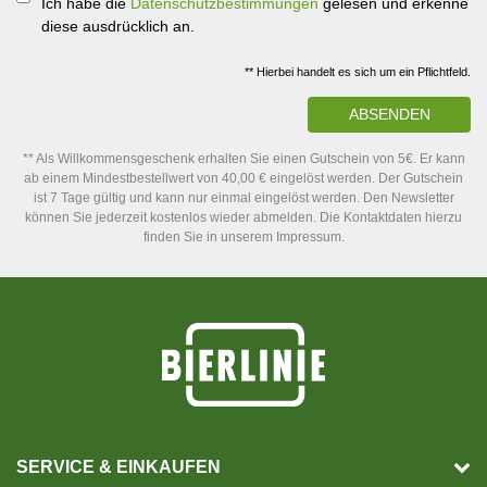
Ich habe die
Datenschutzbestimmungen
gelesen und erkenne
diese ausdrücklich an.
** Hierbei handelt es sich um ein Pflichtfeld.
ABSENDEN
** Als Willkommensgeschenk erhalten Sie einen Gutschein von 5€. Er kann
ab einem Mindestbestellwert von 40,00 € eingelöst werden. Der Gutschein
ist 7 Tage gültig und kann nur einmal eingelöst werden. Den Newsletter
können Sie jederzeit kostenlos wieder abmelden. Die Kontaktdaten hierzu
finden Sie in unserem Impressum.
SERVICE & EINKAUFEN