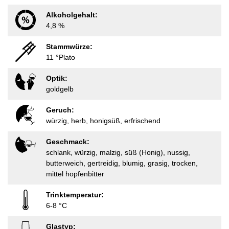
Alkoholgehalt:
4,8 %
Stammwürze:
11 °Plato
Optik:
goldgelb
Geruch:
würzig, herb, honigsüß, erfrischend
Geschmack:
schlank, würzig, malzig, süß (Honig), nussig,
butterweich, gertreidig, blumig, grasig, trocken,
mittel hopfenbitter
Trinktemperatur:
6-8 °C
Glastyp: