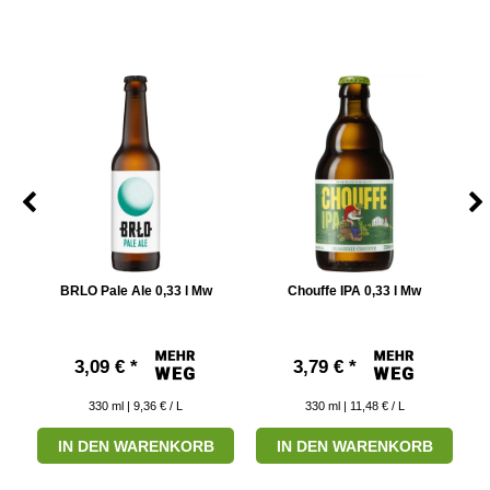
PA
BRLO Pale Ale 0,33 l Mw
Chouffe IPA 0,33 l Mw
3,09 € *
3,79 € *
330
ml
| 9,36 € / L
330
ml
| 11,48 € / L
IN DEN WARENKORB
IN DEN WARENKORB