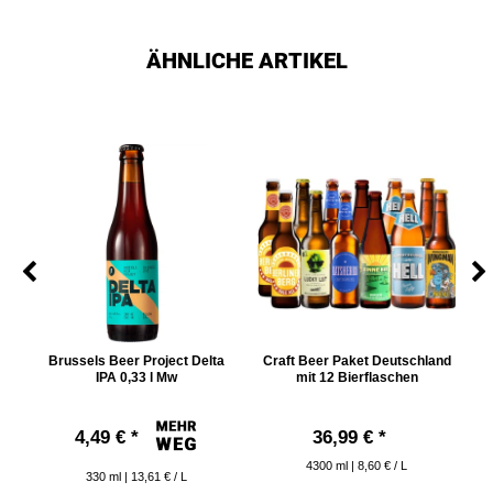
ÄHNLICHE ARTIKEL
Brussels Beer Project Delta
Craft Beer Paket Deutschland
C
IPA 0,33 l Mw
mit 12 Bierflaschen
4,49 € *
36,99 € *
4300
ml
| 8,60 € / L
330
ml
| 13,61 € / L