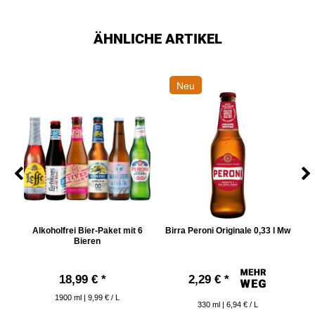
ÄHNLICHE ARTIKEL
Neu
Alkoholfrei Bier-Paket mit 6
Birra Peroni Originale 0,33 l Mw
B
Bieren
18,99 € *
2,29 € *
1900
ml
| 9,99 € / L
330
ml
| 6,94 € / L