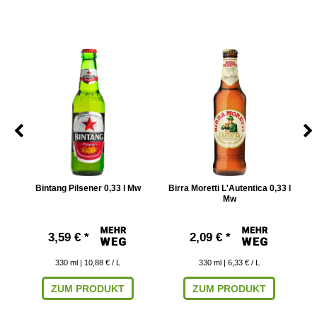
w
Bintang Pilsener 0,33 l Mw
Birra Moretti L'Autentica 0,33 l
Mw
3,59 € *
2,09 € *
330
ml
| 10,88 € / L
330
ml
| 6,33 € / L
ZUM PRODUKT
ZUM PRODUKT