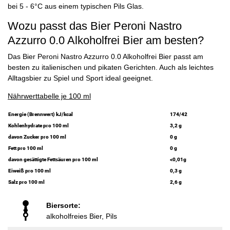
bei 5 - 6°C aus einem typischen Pils Glas.
Wozu passt das Bier Peroni Nastro
Azzurro 0.0 Alkoholfrei Bier am besten?
Das Bier Peroni Nastro Azzurro 0.0 Alkoholfrei Bier passt am
besten zu italienischen und pikaten Gerichten. Auch als leichtes
Alltagsbier zu Spiel und Sport ideal geeignet.
Nährwerttabelle je 100 ml
Energie (Brennwert) kJ/kcal
174/42
Kohlenhydrate pro 100 ml
3,2 g
davon Zucker pro 100 ml
0 g
Fett pro 100 ml
0 g
davon gesättigte Fettsäuren pro 100 ml
<0,01g
Eiweiß pro 100 ml
0,3 g
Salz pro 100 ml
2,6 g
Biersorte:
alkoholfreies Bier, Pils