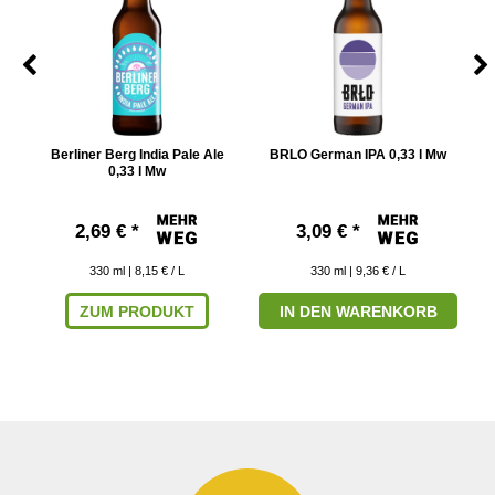
Berliner Berg India Pale Ale
BRLO German IPA 0,33 l Mw
0,33 l Mw
2,69 € *
3,09 € *
330
ml
| 8,15 € / L
330
ml
| 9,36 € / L
ZUM PRODUKT
IN DEN WARENKORB