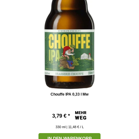
Chouffe IPA 0,33 l Mw
3,79 € *
330
ml
| 11,48 € / L
IN DEN WARENKORB