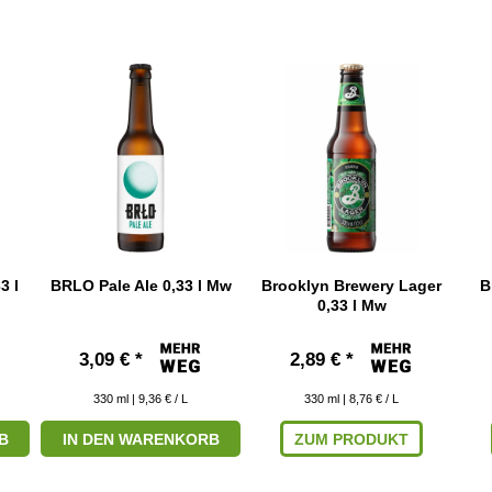
3 l
BRLO Pale Ale 0,33 l Mw
Brooklyn Brewery Lager
B
0,33 l Mw
3,09 € *
2,89 € *
330
ml
| 9,36 € / L
330
ml
| 8,76 € / L
B
IN DEN WARENKORB
ZUM PRODUKT