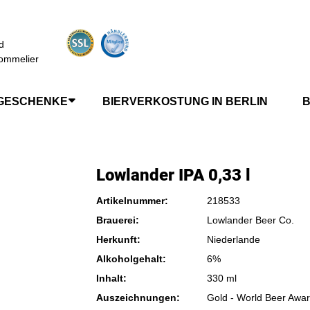
d
ommelier
GESCHENKE
BIERVERKOSTUNG IN BERLIN
B
Lowlander IPA 0,33 l
Artikelnummer:
218533
Brauerei:
Lowlander Beer Co.
Herkunft:
Niederlande
Alkoholgehalt:
6%
Inhalt:
330 ml
Auszeichnungen:
Gold - World Beer Awa