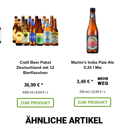
n
Craft Beer Paket
Martin's India Pale Ale
Deutschland mit 12
0,33 l Mw
Bierflaschen
3,49 € *
36,99 € *
330
ml
| 10,58 € / L
4300
ml
| 8,60 € / L
ZUM PRODUKT
ZUM PRODUKT
ÄHNLICHE ARTIKEL