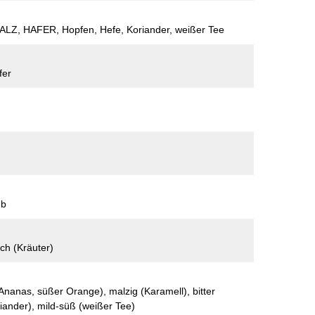
Z, HAFER, Hopfen, Hefe, Koriander, weißer Tee
fer
üb
isch (Kräuter)
Ananas, süßer Orange), malzig (Karamell), bitter
riander), mild-süß (weißer Tee)