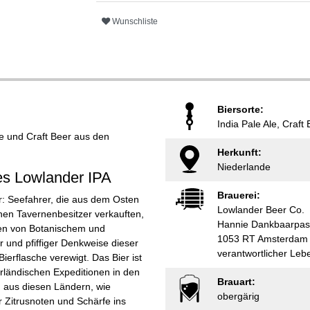
Wunschliste
Biersorte:
India Pale Ale, Craft
le und Craft Beer aus den
Herkunft:
Niederlande
es Lowlander IPA
Brauerei:
r: Seefahrer, die aus dem Osten
Lowlander Beer Co.
inen Tavernenbesitzer verkauften,
Hannie Dankbaarpas
ten von Botanischem und
1053 RT Amsterdam
 und pfiffiger Denkweise dieser
verantwortlicher Le
 Bierflasche verewigt. Das Bier ist
erländischen Expeditionen in den
Brauart:
 aus diesen Ländern, wie
obergärig
r Zitrusnoten und Schärfe ins