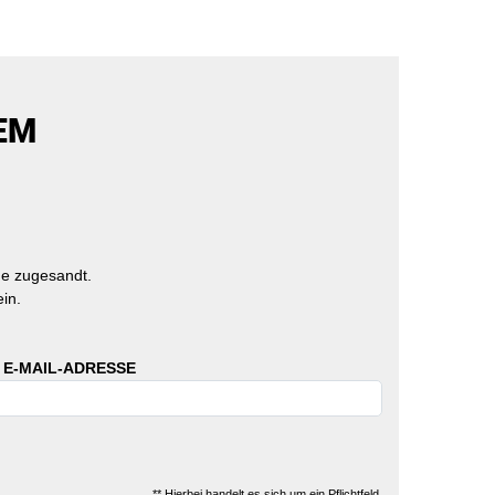
EM
e zugesandt.
in.
 E-MAIL-ADRESSE
** Hierbei handelt es sich um ein Pflichtfeld.