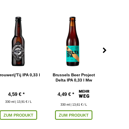
rouwerij'Tij IPA 0,33 l
Brussels Beer Project
Crew Drunken
Delta IPA 0,33 l Mw
l 
4,59 € *
4,49 € *
2,69 € 
330
ml
| 13,91 € / L
330
ml
| 13,61 € / L
330
ml
|
ZUM PRODUKT
ZUM PRODUKT
ZUM P