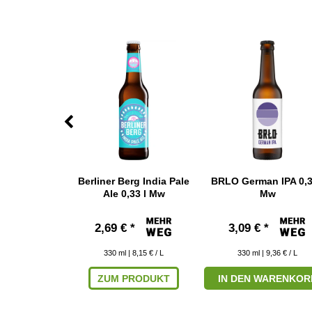
r IPA 0,33 l
Berliner Berg India Pale
BRLO German IPA 0,3
w
Ale 0,33 l Mw
Mw
*
2,69 € *
3,09 € *
11,79 € / L
330
ml
| 8,15 € / L
330
ml
| 9,36 € / L
RODUKT
ZUM PRODUKT
IN DEN WARENKOR