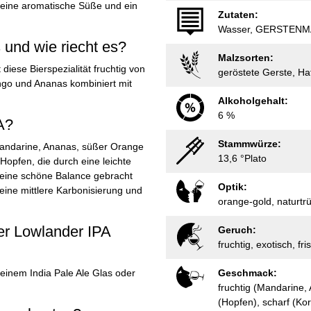
 eine aromatische Süße und ein
Zutaten:
Wasser, GERSTENMAL
 und wie riecht es?
Malzsorten:
diese Bierspezialität fruchtig von
geröstete Gerste, Ha
ngo und Ananas kombiniert mit
Alkoholgehalt:
6 %
A?
Stammwürze:
n Mandarine, Ananas, süßer Orange
13,6 °Plato
Hopfen, die durch eine leichte
 eine schöne Balance gebracht
Optik:
 eine mittlere Karbonisierung und
orange-gold, naturtr
ier Lowlander IPA
Geruch:
fruchtig, exotisch, fr
 einem India Pale Ale Glas oder
Geschmack:
fruchtig (Mandarine, 
(Hopfen), scharf (Ko