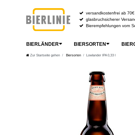
versandkostenfrei ab 70€
glasbruchsicherer Versan
Bierempfehlungen vom S
BIERLÄNDER
BIERSORTEN
BIER
Zur Startseite gehen
Biersorten
Lowlander IPA 0,33 l