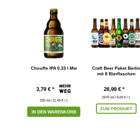
Chouffe IPA 0,33 l Mw
Craft Beer Paket Berli
mit 8 Bierflaschen
3,79 € *
26,99 € *
2970
ml
| 9,09 € / L
330
ml
| 11,48 € / L
ZUM PRODUKT
IN DEN WARENKORB