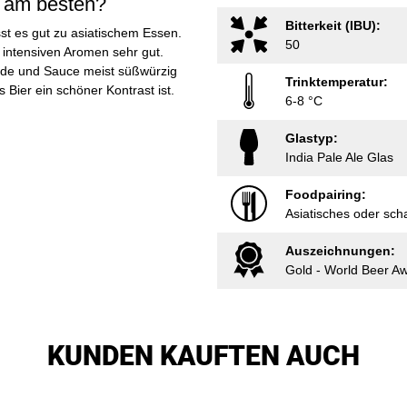
A am besten?
Bitterkeit (IBU):
sst es gut zu asiatischem Essen.
50
 intensiven Aromen sehr gut.
nade und Sauce meist süßwürzig
Trinktemperatur:
Bier ein schöner Kontrast ist.
6-8 °C
Glastyp:
India Pale Ale Glas
Foodpairing:
Asiatisches oder sch
Auszeichnungen:
Gold - World Beer A
KUNDEN KAUFTEN AUCH