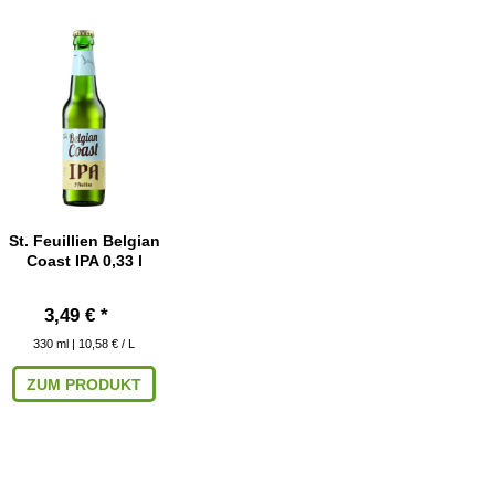
St. Feuillien Belgian
Coast IPA 0,33 l
3,49 € *
330
ml
| 10,58 € / L
ZUM PRODUKT