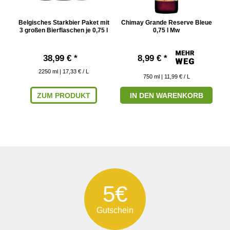
Belgisches Starkbier Paket mit
Chimay Grande Reserve Bleue
C
3 großen Bierflaschen je 0,75 l
0,75 l Mw
38,99 € *
8,99 € *
2250
ml
| 17,33 € / L
750
ml
| 11,99 € / L
ZUM PRODUKT
IN DEN WARENKORB
5€
Gutschein