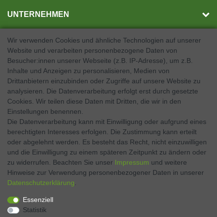
UNTERNEHMEN
Wir verwenden Cookies und ähnliche Technologien auf unserer
Website und verarbeiten personenbezogene Daten von
SOCIAL MEDIA
Besucher:innen unserer Webseite (z.B. IP-Adresse), um z.B.
Inhalte und Anzeigen zu personalisieren, Medien von
Facebook
Drittanbietern einzubinden oder Zugriffe auf unsere Website zu
analysieren. Die Datenverarbeitung erfolgt erst durch gesetzte
Twitter
Cookies. Wir teilen diese Daten mit Dritten, die wir in den
Einstellungen benennen.
Instagram
Die Datenverarbeitung kann mit Einwilligung oder aufgrund eines
berechtigten Interesses erfolgen. Die Zustimmung kann erteilt
oder abgelehnt werden. Es besteht das Recht, nicht einzuwilligen
und die Einwilligung zu einem späteren Zeitpunkt zu ändern oder
Kontakt
VERTRAG WIDERRUFEN
zu widerrufen. Beachten Sie unser
Impressum
und weitere
Hinweise zur Verwendung personenbezogener Daten in unserer
Daten­schutz­erklärung
.
Zahlen Sie bequem per
Essenziell
Statistik