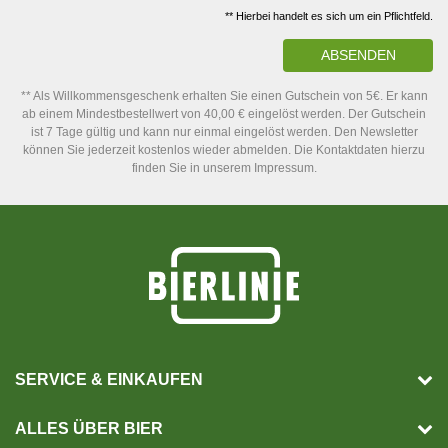
** Hierbei handelt es sich um ein Pflichtfeld.
ABSENDEN
** Als Willkommensgeschenk erhalten Sie einen Gutschein von 5€. Er kann
ab einem Mindestbestellwert von 40,00 € eingelöst werden. Der Gutschein
ist 7 Tage gültig und kann nur einmal eingelöst werden. Den Newsletter
können Sie jederzeit kostenlos wieder abmelden. Die Kontaktdaten hierzu
finden Sie in unserem Impressum.
SERVICE & EINKAUFEN
ALLES ÜBER BIER