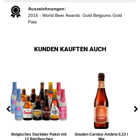
Auszeichnungen:
2016 - World Beer Awards: Gold Belgiums Gold
Pale
KUNDEN KAUFTEN AUCH
 l
Belgisches Starkbier Paket mit
Gouden Carolus Ambrio 0,33 l
12 Bierflaschen
Mw