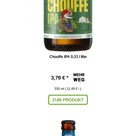
Chouffe IPA 0,33 l Mw
3,79 € *
330
ml
| 11,48 € / L
ZUM PRODUKT