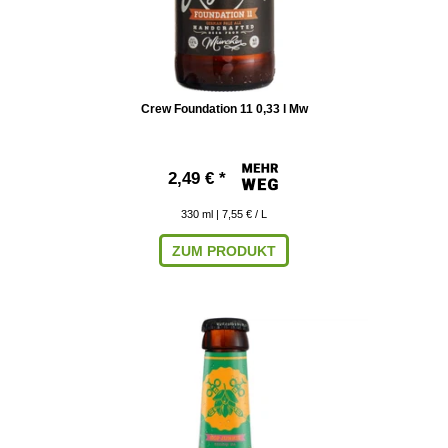
Crew Foundation 11 0,33 l Mw
2,49 € *
330
ml
| 7,55 € / L
ZUM PRODUKT