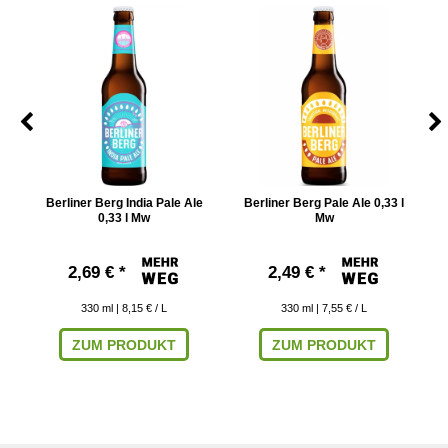
w
Berliner Berg India Pale Ale
Berliner Berg Pale Ale 0,33 l
0,33 l Mw
Mw
2,69 € *
2,49 € *
330
ml
| 8,15 € / L
330
ml
| 7,55 € / L
ZUM PRODUKT
ZUM PRODUKT