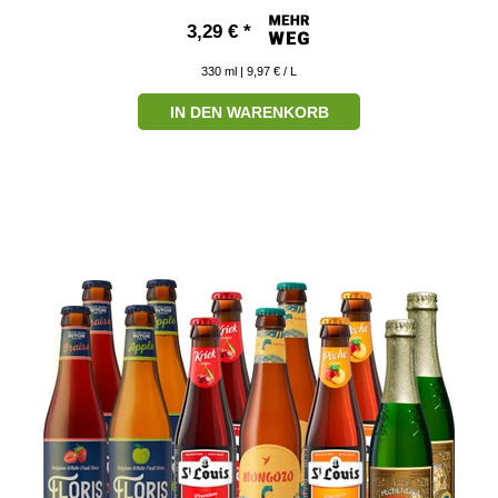
3,29 € *
330
ml
| 9,97 € / L
IN DEN WARENKORB