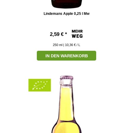
Lindemans Apple 0,25 l Mw
2,59 € *
250
ml
| 10,36 € / L
IN DEN WARENKORB