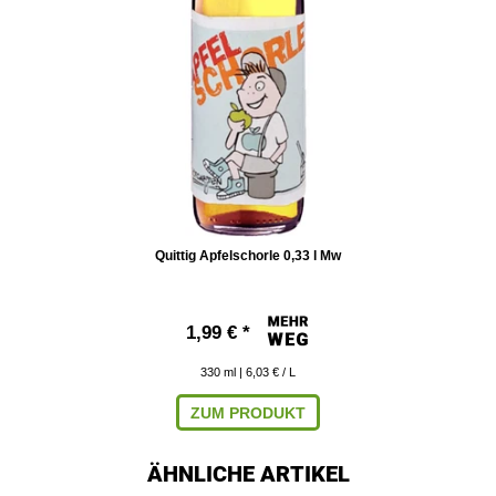
Quittig Apfelschorle 0,33 l Mw
1,99 € *
330
ml
| 6,03 € / L
ZUM PRODUKT
ÄHNLICHE ARTIKEL