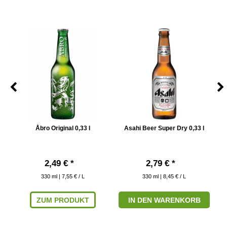
Åbro Original 0,33 l
Asahi Beer Super Dry 0,33 l
2,49 € *
2,79 € *
330
ml
| 7,55 € / L
330
ml
| 8,45 € / L
ZUM PRODUKT
IN DEN WARENKORB