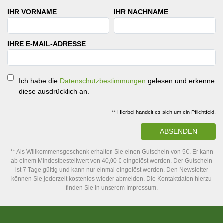
IHR VORNAME
IHR NACHNAME
IHRE E-MAIL-ADRESSE
Ich habe die
Datenschutzbestimmungen
gelesen und erkenne
diese ausdrücklich an.
** Hierbei handelt es sich um ein Pflichtfeld.
ABSENDEN
** Als Willkommensgeschenk erhalten Sie einen Gutschein von 5€. Er kann
ab einem Mindestbestellwert von 40,00 € eingelöst werden. Der Gutschein
ist 7 Tage gültig und kann nur einmal eingelöst werden. Den Newsletter
können Sie jederzeit kostenlos wieder abmelden. Die Kontaktdaten hierzu
finden Sie in unserem Impressum.