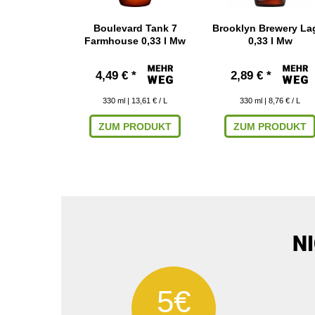
aket mit 5
Boulevard Tank 7
Brooklyn Brewery La
ren
Farmhouse 0,33 l Mw
0,33 l Mw
 € *
4,49 € *
2,89 € *
 10,98 € / L
330
ml
| 13,61 € / L
330
ml
| 8,76 € / L
RODUKT
ZUM PRODUKT
ZUM PRODUKT
N
5€