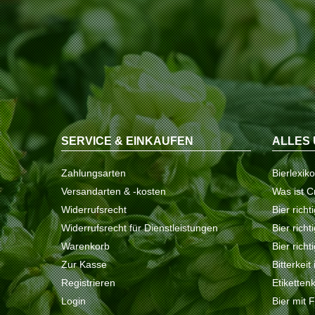
SERVICE & EINKAUFEN
ALLES 
Zahlungsarten
Bierlexik
Versandarten & -kosten
Was ist C
Widerrufsrecht
Bier richt
Widerrufsrecht für Dienstleistungen
Bier rich
Warenkorb
Bier richt
Zur Kasse
Bitterkeit
Registrieren
Etiketten
Login
Bier mit 