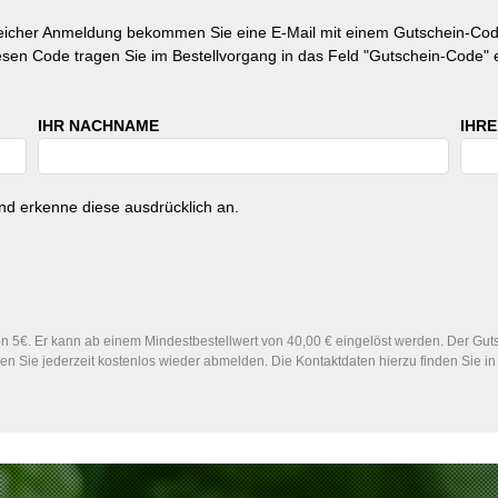
reicher Anmeldung bekommen Sie eine E-Mail mit einem Gutschein-Cod
esen Code tragen Sie im Bestellvorgang in das Feld "Gutschein-Code" e
IHR NACHNAME
IHRE
d erkenne diese ausdrücklich an.
 5€. Er kann ab einem Mindestbestellwert von 40,00 € eingelöst werden. Der Gutsc
n Sie jederzeit kostenlos wieder abmelden. Die Kontaktdaten hierzu finden Sie 