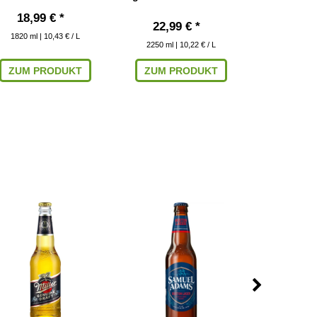
18,99 € *
3,79
22,99 € *
1820
ml
| 10,43 € / L
355
ml
| 
2250
ml
| 10,22 € / L
ZUM PRODUKT
ZUM PRODUKT
IN DEN W