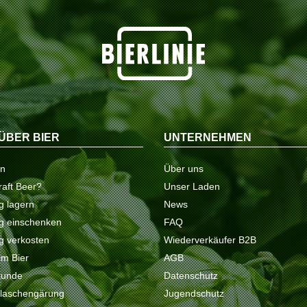
ÜBER BIER
UNTERNEHMEN
on
Über uns
raft Beer?
Unser Laden
ig lagern
News
tig einschenken
FAQ
ig verkosten
Wiederverkäufer B2B
 im Bier
AGB
kunde
Datenschutz
Flaschengärung
Jugendschutz