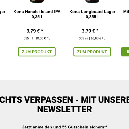
ger
Kona Hanalei Island IPA
Kona Longboard Lager
Mi
0,35 l
0,355 l
3,79 € *
3,79 € *
355
ml
| 10,68 € / L
355
ml
| 10,68 € / L
ZUM PRODUKT
ZUM PRODUKT
ICHTS VERPASSEN - MIT UNSER
NEWSLETTER
Jetzt anmelden und 5€ Gutschein sichern**