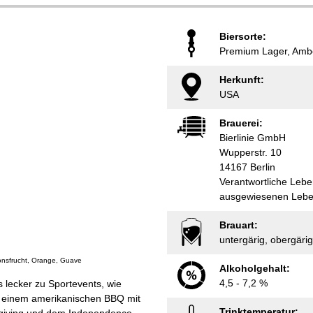
Biersorte:
Premium Lager, Amber
Herkunft:
USA
Brauerei:
Bierlinie GmbH
Wupperstr. 10
14167 Berlin
Verantwortliche Lebe
ausgewiesenen Leben
Brauart:
untergärig, obergärig
nsfrucht, Orange, Guave
Alkoholgehalt:
4,5 - 7,2 %
 lecker zu Sportevents, wie
zu einem amerikanischen BBQ mit
Trinktemperatur: