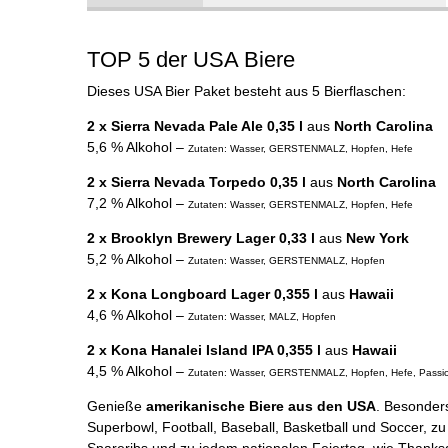
TOP 5 der USA Biere
Dieses USA Bier Paket besteht aus 5 Bierflaschen:
2 x
Sierra Nevada Pale Ale 0,35 l
aus
North Carolina
5,6 % Alkohol –
Zutaten: Wasser, GERSTENMALZ, Hopfen, Hefe
2 x
Sierra Nevada Torpedo 0,35 l
aus
North Carolina
7,2 % Alkohol –
Zutaten: Wasser, GERSTENMALZ, Hopfen, Hefe
2 x
Brooklyn Brewery Lager 0,33 l
aus
New York
5,2 % Alkohol –
Zutaten: Wasser, GERSTENMALZ, Hopfen
2 x
Kona Longboard Lager 0,355 l
aus
Hawaii
4,6 % Alkohol –
Zutaten: Wasser, MALZ, Hopfen
2 x
Kona Hanalei Island IPA 0,355 l
aus
Hawaii
4,5 % Alkohol –
Zutaten: Wasser, GERSTENMALZ, Hopfen, Hefe, Passio
Genieße
amerikanische Biere aus den USA
. Besonders
Superbowl, Football, Baseball, Basketball und Soccer, 