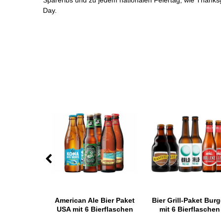
Spareribs und zu jedem nationalen Feiertag, wie Thank
Day.
ada Torpedo
American Ale Bier Paket
Bier Grill-Paket Burg
5 l
USA mit 6 Bierflaschen
mit 6 Bierflaschen