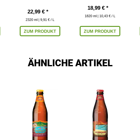
18,99 € *
22,99 € *
1820
ml
| 10,43 € / L
2320
ml
| 9,91 € / L
ZUM PRODUKT
ZUM PRODUKT
ÄHNLICHE ARTIKEL