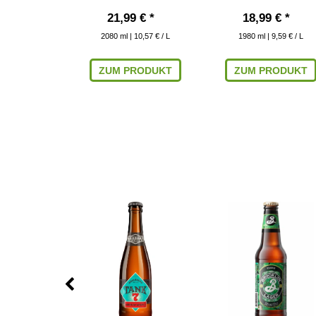
 € *
21,99 € *
18,99 € *
10,26 € / L
2080
ml
| 10,57 € / L
1980
ml
| 9,59 € / L
RODUKT
ZUM PRODUKT
ZUM PRODUKT