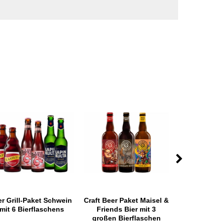
er Grill-Paket Schwein
Craft Beer Paket Maisel &
Kona Big W
mit 6 Bierflaschens
Friends Bier mit 3
Ale 0
großen Bierflaschen