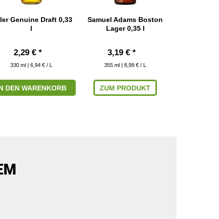
ller Genuine Draft 0,33
Samuel Adams Boston
USA Bier P
l
Lager 0,35 l
Bie
2,29 € *
3,19 € *
18,99
330
ml
| 6,94 € / L
355
ml
| 8,99 € / L
1730
ml
|
IN DEN WARENKORB
ZUM PRODUKT
ZUM P
EM