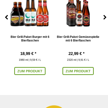
Bier Grill-Paket Burger mit 6
Bier Grill-Paket Gemüsespieße
Bi
Bierflaschen
mit 6 Bierflaschen
18,99 € *
22,99 € *
1980
ml
| 9,59 € / L
2320
ml
| 9,91 € / L
ZUM PRODUKT
ZUM PRODUKT