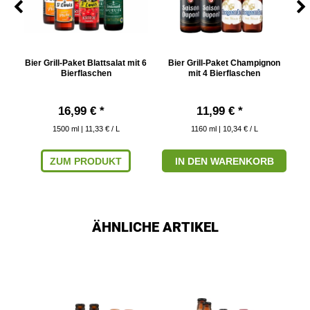
w
Bier Grill-Paket Blattsalat mit 6
Bier Grill-Paket Champignon
Bierflaschen
mit 4 Bierflaschen
16,99 € *
11,99 € *
1500
ml
| 11,33 € / L
1160
ml
| 10,34 € / L
ZUM PRODUKT
IN DEN WARENKORB
ÄHNLICHE ARTIKEL