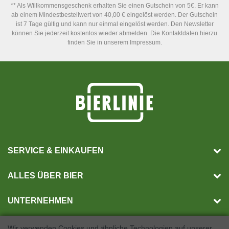
** Als Willkommensgeschenk erhalten Sie einen Gutschein von 5€. Er kann
ab einem Mindestbestellwert von 40,00 € eingelöst werden. Der Gutschein
ist 7 Tage gültig und kann nur einmal eingelöst werden. Den Newsletter
können Sie jederzeit kostenlos wieder abmelden. Die Kontaktdaten hierzu
finden Sie in unserem Impressum.
SERVICE & EINKAUFEN
ALLES ÜBER BIER
UNTERNEHMEN
Wir verwenden Cookies und ähnliche Technologien auf unserer