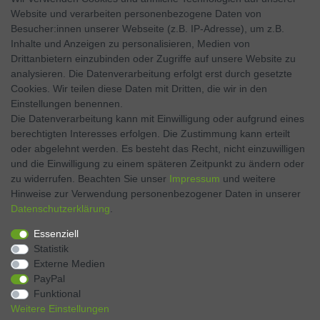
Website und verarbeiten personenbezogene Daten von
SOCIAL MEDIA
Besucher:innen unserer Webseite (z.B. IP-Adresse), um z.B.
Inhalte und Anzeigen zu personalisieren, Medien von
Facebook
Drittanbietern einzubinden oder Zugriffe auf unsere Website zu
analysieren. Die Datenverarbeitung erfolgt erst durch gesetzte
Twitter
Cookies. Wir teilen diese Daten mit Dritten, die wir in den
Einstellungen benennen.
Instagram
Die Datenverarbeitung kann mit Einwilligung oder aufgrund eines
berechtigten Interesses erfolgen. Die Zustimmung kann erteilt
oder abgelehnt werden. Es besteht das Recht, nicht einzuwilligen
und die Einwilligung zu einem späteren Zeitpunkt zu ändern oder
Kontakt
VERTRAG WIDERRUFEN
zu widerrufen. Beachten Sie unser
Impressum
und weitere
Hinweise zur Verwendung personenbezogener Daten in unserer
Daten­schutz­erklärung
.
Zahlen Sie bequem per
Essenziell
Statistik
Externe Medien
PayPal
Funktional
Weitere Einstellungen