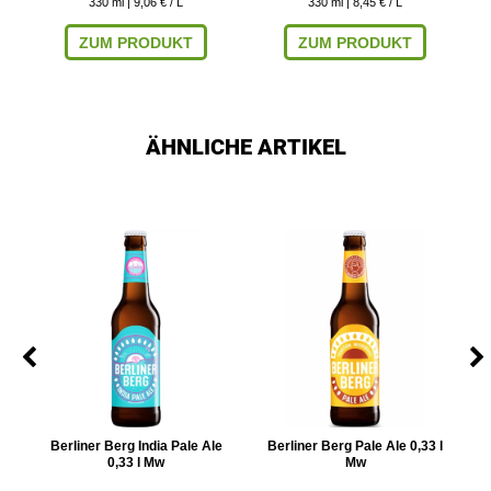
330
ml
| 9,06 € / L
330
ml
| 8,45 € / L
ZUM PRODUKT
ZUM PRODUKT
ÄHNLICHE ARTIKEL
,33
Berliner Berg India Pale Ale
Berliner Berg Pale Ale 0,33 l
Br
0,33 l Mw
Mw