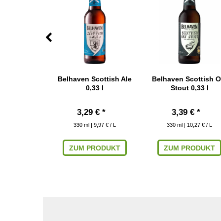
Hobgoblin
Belhaven Scottish Ale
Belhaven Scottish O
5 l
0,33 l
Stout 0,33 l
 € *
3,29 € *
3,39 € *
 8,98 € / L
330
ml
| 9,97 € / L
330
ml
| 10,27 € / L
ARENKORB
ZUM PRODUKT
ZUM PRODUKT