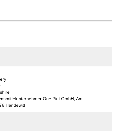
ery
r
shire
bensmittelunternehmer One Pint GmbH, Am
76 Handewitt