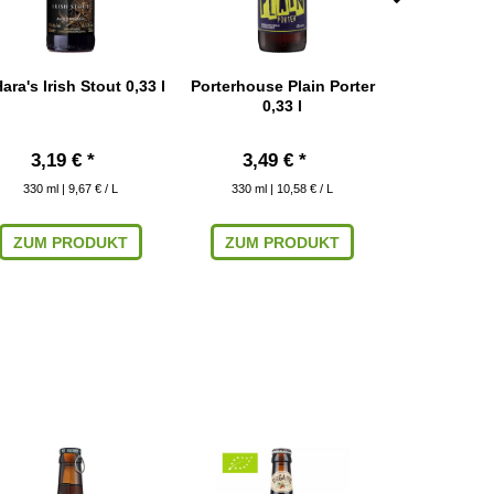
ara's Irish Stout 0,33 l
Porterhouse Plain Porter
Samuel Smit
0,33 l
Ale 0
3,19 € *
3,49 € *
4,19
330
ml
| 9,67 € / L
330
ml
| 10,58 € / L
355
ml
| 
ZUM PRODUKT
ZUM PRODUKT
ZUM P