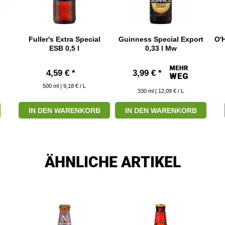
Fuller's Extra Special
Guinness Special Export
O'H
ESB 0,5 l
0,33 l Mw
4,59 € *
3,99 € *
500
ml
| 9,18 € / L
330
ml
| 12,09 € / L
IN DEN WARENKORB
IN DEN WARENKORB
ÄHNLICHE ARTIKEL