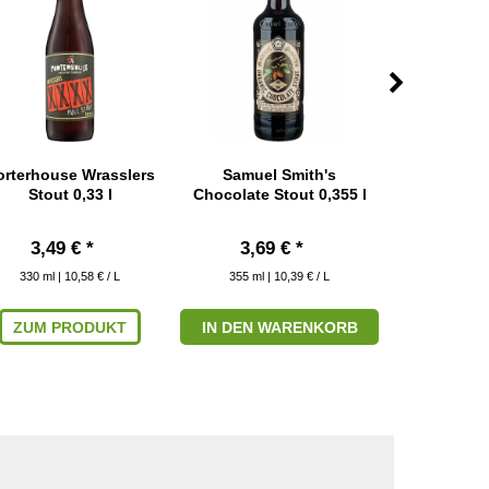
orterhouse Wrasslers
Samuel Smith's
Schönrame
Stout 0,33 l
Chocolate Stout 0,355 l
Stout 0
3,49 € *
3,69 € *
3,99 € 
330
ml
| 10,58 € / L
355
ml
| 10,39 € / L
330
ml
| 
ZUM PRODUKT
IN DEN WARENKORB
ZUM P