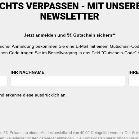
ICHTS VERPASSEN - MIT UNSER
NEWSLETTER
Jetzt anmelden und 5€ Gutschein sichern**
reicher Anmeldung bekommen Sie eine E-Mail mit einem Gutschein-Cod
esen Code tragen Sie im Bestellvorgang in das Feld "Gutschein-Code" e
IHR NACHNAME
IHRE
d erkenne diese ausdrücklich an.
 5€. Er kann ab einem Mindestbestellwert von 40,00 € eingelöst werden. Der Gutsc
n Sie jederzeit kostenlos wieder abmelden. Die Kontaktdaten hierzu finden Sie 