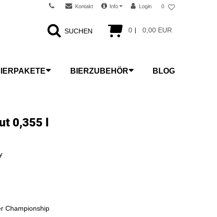
Kontakt
Info
Login
0
0
0,00 EUR
SUCHEN
IERPAKETE
BIERZUBEHÖR
BLOG
ut 0,355 l
y
er Championship