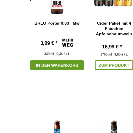
h Nut Brown
BRLO Porter 0,33 l Mw
Cider Paket mit 4
,35 l
Flaschen
Apfelschaumwein
 € *
3,09 € *
16,99 € *
11,80 € / L
330
ml
| 9,36 € / L
1760
ml
| 9,65 € / L
RODUKT
IN DEN WARENKORB
ZUM PRODUKT