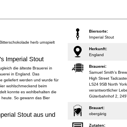
Biersorte:
Imperial Stout
 Bitterschokolade herb umspielt
Herkunft:
England
s Imperial Stout
Brauerei:
gleich die älteste Brauerei in
Samuel Smith’s Brew
auerei in England. Das
High Street Tadcaste
e geliefert werden und wurde für
LS24 9SB North York
e Bier wohlschmeckend beim
verantwortlicher Le
edelt konnte es wohlbehalten die
Güterbahnhof 2, 249
s heute. So gewann das Bier
Brauart:
perial Stout aus und
obergärig
Zutaten: