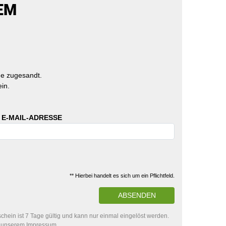
EM
e zugesandt.
in.
 E-MAIL-ADRESSE
** Hierbei handelt es sich um ein Pflichtfeld.
ABSENDEN
hein ist 7 Tage gültig und kann nur einmal eingelöst werden.
in unserem Impressum.