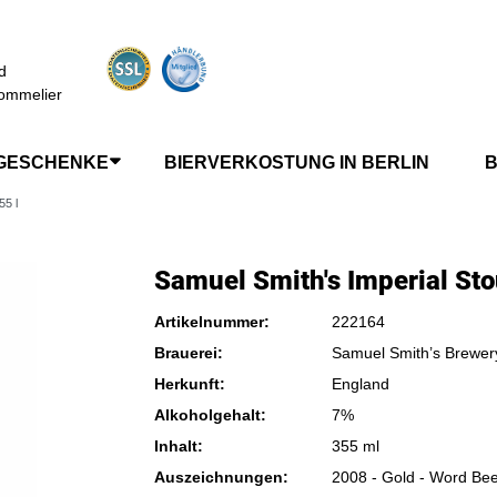
d
ommelier
GESCHENKE
BIERVERKOSTUNG IN BERLIN
B
55 l
Samuel Smith's Imperial Sto
Artikelnummer:
222164
Brauerei:
Samuel Smith’s Brewer
Herkunft:
England
Alkoholgehalt:
7%
Inhalt:
355 ml
Auszeichnungen:
2008 - Gold - Word Be