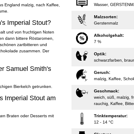
Wasser, GERSTENMA
s England malzig, nach Kaffee,
aume.
Malzsorten:
s Imperial Stout?
Gerstenmalz
malt und von fruchtigen Noten
Alkoholgehalt:
n dann bittere Röstaromen,
7 %
schönen zartbitteren und
schokolade zusammen. Der
Optik:
schwarzfarben, bra
ier Samuel Smith's
Geruch:
malzig, Kaffee, Schok
chigen Bierkelch getrunken.
Geschmack:
s Imperial Stout am
weich, süß, malzig, fr
rauchig, Kaffee, Bitt
gen Braten oder Desserts mit
Trinktemperatur:
12 - 14 °C