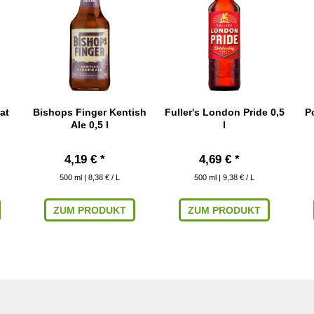
at
Bishops Finger Kentish
Fuller's London Pride 0,5
P
Ale 0,5 l
l
4,19 € *
4,69 € *
500
ml
| 8,38 € / L
500
ml
| 9,38 € / L
ZUM PRODUKT
ZUM PRODUKT