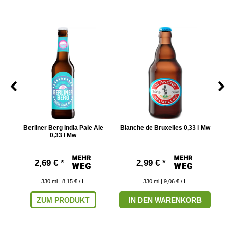
w
Berliner Berg India Pale Ale
Blanche de Bruxelles 0,33 l Mw
0,33 l Mw
2,69 € *
2,99 € *
330
ml
| 8,15 € / L
330
ml
| 9,06 € / L
ZUM PRODUKT
IN DEN WARENKORB