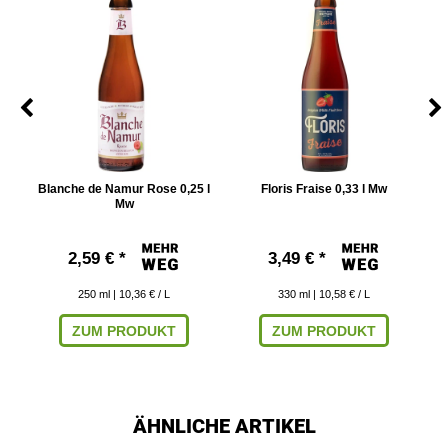
Blanche de Namur Rose 0,25 l
Floris Fraise 0,33 l Mw
Mw
2,59 € *
3,49 € *
250
ml
| 10,36 € / L
330
ml
| 10,58 € / L
ZUM PRODUKT
ZUM PRODUKT
ÄHNLICHE ARTIKEL