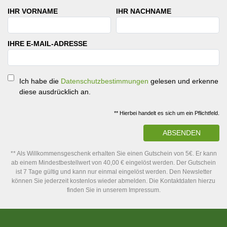
IHR VORNAME
IHR NACHNAME
IHRE E-MAIL-ADRESSE
Ich habe die
Datenschutzbestimmungen
gelesen und erkenne
diese ausdrücklich an.
** Hierbei handelt es sich um ein Pflichtfeld.
ABSENDEN
** Als Willkommensgeschenk erhalten Sie einen Gutschein von 5€. Er kann
ab einem Mindestbestellwert von 40,00 € eingelöst werden. Der Gutschein
ist 7 Tage gültig und kann nur einmal eingelöst werden. Den Newsletter
können Sie jederzeit kostenlos wieder abmelden. Die Kontaktdaten hierzu
finden Sie in unserem Impressum.