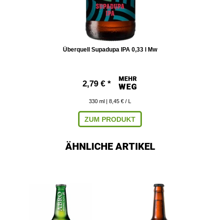
Überquell Supadupa IPA 0,33 l Mw
2,79 € *
330
ml
| 8,45 € / L
ZUM PRODUKT
ÄHNLICHE ARTIKEL