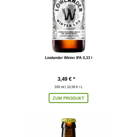
Lowlander Winter IPA 0,33 l
3,49 € *
330
ml
| 10,58 € / L
ZUM PRODUKT