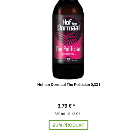
Hof ten Dormaal The Politician 0,33 l
3,79 € *
330
ml
| 11,48 € / L
ZUM PRODUKT