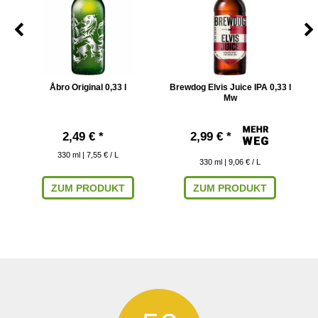
Åbro Original 0,33 l
Brewdog Elvis Juice IPA 0,33 l
Mw
2,49 € *
2,99 € *
330
ml
| 7,55 € / L
330
ml
| 9,06 € / L
ZUM PRODUKT
ZUM PRODUKT