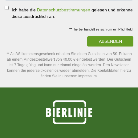
Ich habe die
Datenschutzbestimmungen
gelesen und erkenne
diese ausdrücklich an.
** Hierbei handelt es sich um ein Pflichtfeld.
ABSENDEN
** Als Willkommensgeschenk erhalten Sie einen Gutschein von 5€. Er kann
ab einem Mindestbestellwert von 40,00 € eingelöst werden. Der Gutschein
ist 7 Tage gültig und kann nur einmal eingelöst werden. Den Newsletter
können Sie jederzeit kostenlos wieder abmelden. Die Kontaktdaten hierzu
finden Sie in unserem Impressum.