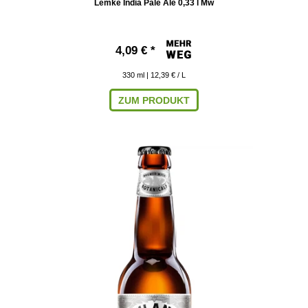
Lemke India Pale Ale 0,33 l Mw
4,09 € *
330
ml
| 12,39 € / L
ZUM PRODUKT