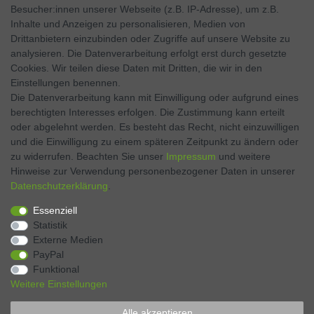
Besucher:innen unserer Webseite (z.B. IP-Adresse), um z.B.
Inhalte und Anzeigen zu personalisieren, Medien von
Facebook
Drittanbietern einzubinden oder Zugriffe auf unsere Website zu
analysieren. Die Datenverarbeitung erfolgt erst durch gesetzte
Twitter
Cookies. Wir teilen diese Daten mit Dritten, die wir in den
Einstellungen benennen.
Instagram
Die Datenverarbeitung kann mit Einwilligung oder aufgrund eines
berechtigten Interesses erfolgen. Die Zustimmung kann erteilt
oder abgelehnt werden. Es besteht das Recht, nicht einzuwilligen
und die Einwilligung zu einem späteren Zeitpunkt zu ändern oder
Kontakt
VERTRAG WIDERRUFEN
zu widerrufen. Beachten Sie unser
Impressum
und weitere
Hinweise zur Verwendung personenbezogener Daten in unserer
Daten­schutz­erklärung
.
Zahlen Sie bequem per
Essenziell
Statistik
Externe Medien
PayPal
Funktional
Weitere Einstellungen
Alle akzeptieren