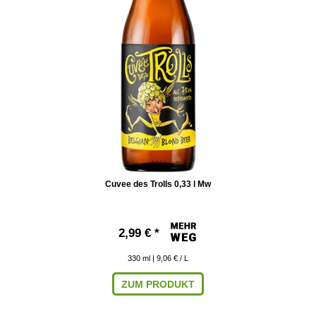
Cuvee des Trolls 0,33 l Mw
2,99 € *
330
ml
| 9,06 € / L
ZUM PRODUKT