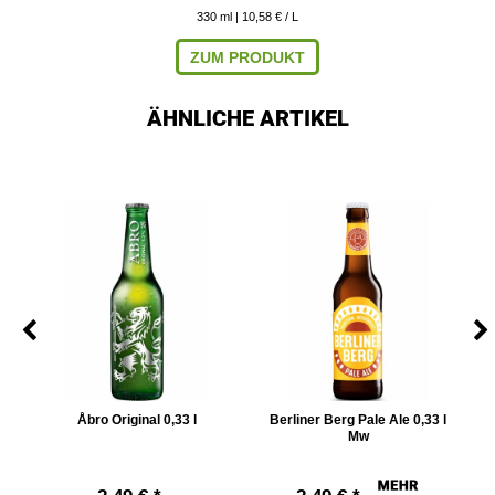
330
ml
| 10,58 € / L
ZUM PRODUKT
ÄHNLICHE ARTIKEL
le
Åbro Original 0,33 l
Berliner Berg Pale Ale 0,33 l
Mw