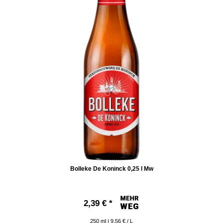
Bolleke De Koninck 0,25 l Mw
2,39 € *
250
ml
| 9,56 € / L