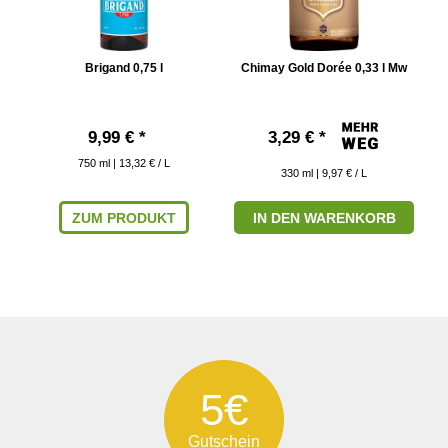
l
Brigand 0,75 l
Chimay Gold Dorée 0,33 l Mw
9,99 € *
3,29 € *
750
ml
| 13,32 € / L
330
ml
| 9,97 € / L
ZUM PRODUKT
IN DEN WARENKORB
5€
Gutschein