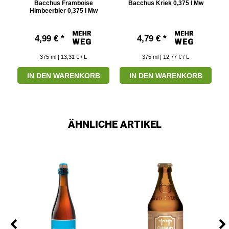
5 l
Bacchus Framboise
Bacchus Kriek 0,375 l Mw
Himbeerbier 0,375 l Mw
4,99 € *
4,79 € *
375
ml
| 13,31 € / L
375
ml
| 12,77 € / L
IN DEN WARENKORB
IN DEN WARENKORB
ÄHNLICHE ARTIKEL