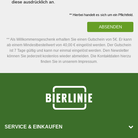
diese ausdrücklich an.
** Hierbei handelt es sich um ein Pflichtfeld.
ABSENDEN
** Als Willkommensgeschenk erhalten Sie einen Gutschein von 5€. Er kann
ab einem Mindestbestellwert von 40,00 € eingelöst werden. Der Gutschein
ist 7 Tage gültig und kann nur einmal eingelöst werden. Den Newsletter
können Sie jederzeit kostenlos wieder abmelden. Die Kontaktdaten hierzu
finden Sie in unserem Impressum.
SERVICE & EINKAUFEN