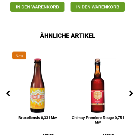
IN DEN WARENKORB
IN DEN WARENKORB
ÄHNLICHE ARTIKEL
Neu
Bruxellensis 0,33 l Mw
Chimay Premiere Rouge 0,75 l
G
Mw