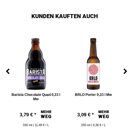
KUNDEN KAUFTEN AUCH
Mw
Barista Chocolate Quad 0,33 l
BRLO Porter 0,33 l Mw
Mw
3,79 € *
3,09 € *
330
ml
| 11,48 € / L
330
ml
| 9,36 € / L