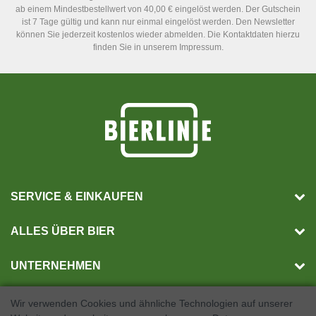
ab einem Mindestbestellwert von 40,00 € eingelöst werden. Der Gutschein
ist 7 Tage gültig und kann nur einmal eingelöst werden. Den Newsletter
können Sie jederzeit kostenlos wieder abmelden. Die Kontaktdaten hierzu
finden Sie in unserem Impressum.
SERVICE & EINKAUFEN
ALLES ÜBER BIER
UNTERNEHMEN
Wir verwenden Cookies und ähnliche Technologien auf unserer