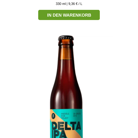
330
ml
| 9,36 € / L
IN DEN WARENKORB