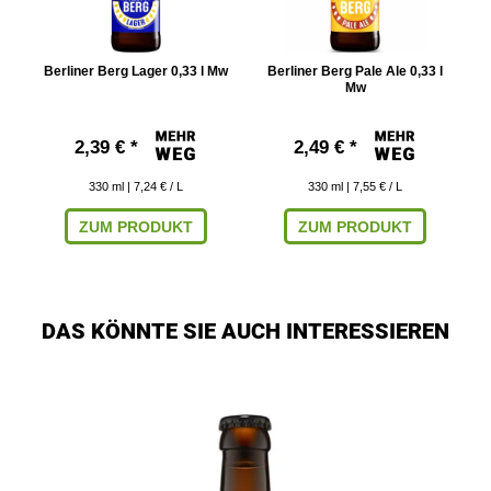
w
Berliner Berg Lager 0,33 l Mw
Berliner Berg Pale Ale 0,33 l
Mw
2,39 € *
2,49 € *
330
ml
| 7,24 € / L
330
ml
| 7,55 € / L
ZUM PRODUKT
ZUM PRODUKT
DAS KÖNNTE SIE AUCH INTERESSIEREN