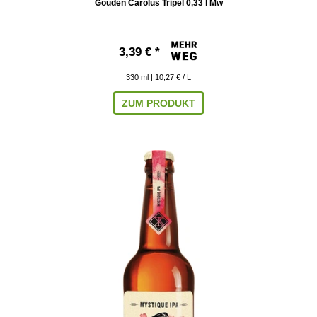
Gouden Carolus Tripel 0,33 l Mw
3,39 € *
330
ml
| 10,27 € / L
ZUM PRODUKT