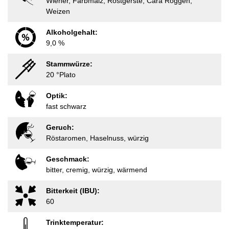
Wiener, Farbmalz, Röstgerste, Cara Roggen,
Weizen
Alkoholgehalt:
9,0 %
Stammwürze:
20 °Plato
Optik:
fast schwarz
Geruch:
Röstaromen, Haselnuss, würzig
Geschmack:
bitter, cremig, würzig, wärmend
Bitterkeit (IBU):
60
Trinktemperatur: