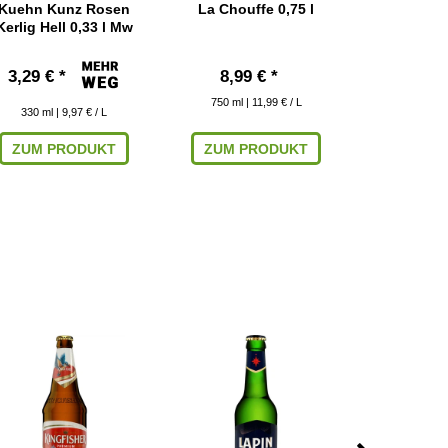
Kuehn Kunz Rosen
La Chouffe 0,75 l
La Trappe T
Kerlig Hell 0,33 l Mw
3,29 € *
8,99 € *
8,99
750
ml
| 11,99 € / L
750
ml
| 
330
ml
| 9,97 € / L
ZUM PRODUKT
ZUM PRODUKT
ZUM P