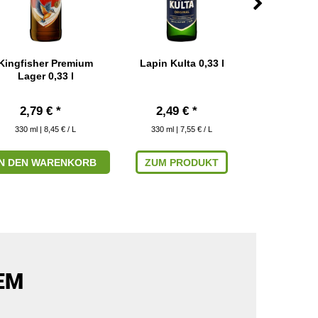
Kingfisher Premium
Lapin Kulta 0,33 l
Meteor Lage
Lager 0,33 l
2,79 € *
2,49 € *
1,89 € 
330
ml
| 8,45 € / L
330
ml
| 7,55 € / L
330
ml
|
IN DEN WARENKORB
ZUM PRODUKT
ZUM P
EM