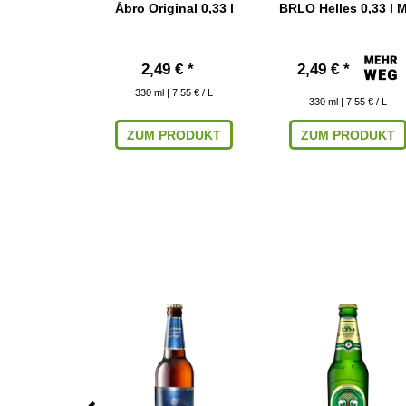
 0,33 l Mw
Åbro Original 0,33 l
BRLO Helles 0,33 l 
*
2,49 € *
2,49 € *
330
ml
| 7,55 € / L
 6,94 € / L
330
ml
| 7,55 € / L
ARENKORB
ZUM PRODUKT
ZUM PRODUKT