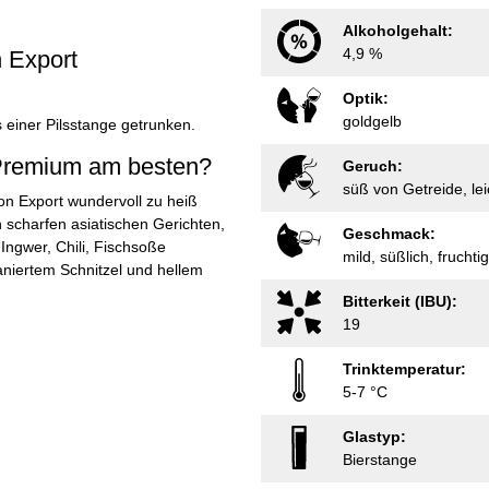
Alkoholgehalt:
4,9 %
n Export
Optik:
goldgelb
s einer Pilsstange getrunken.
 Premium am besten?
Geruch:
süß von Getreide, lei
gon Export wundervoll zu heiß
 scharfen asiatischen Gerichten,
Geschmack:
Ingwer, Chili, Fischsoße
mild, süßlich, fruchti
niertem Schnitzel und hellem
Bitterkeit (IBU):
19
Trinktemperatur:
5-7 °C
Glastyp:
Bierstange