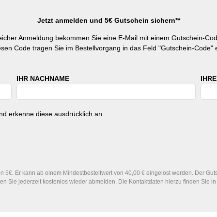
Jetzt anmelden und 5€ Gutschein sichern**
reicher Anmeldung bekommen Sie eine E-Mail mit einem Gutschein-Cod
esen Code tragen Sie im Bestellvorgang in das Feld "Gutschein-Code" e
IHR NACHNAME
IHRE
d erkenne diese ausdrücklich an.
 5€. Er kann ab einem Mindestbestellwert von 40,00 € eingelöst werden. Der Gutsc
n Sie jederzeit kostenlos wieder abmelden. Die Kontaktdaten hierzu finden Sie 