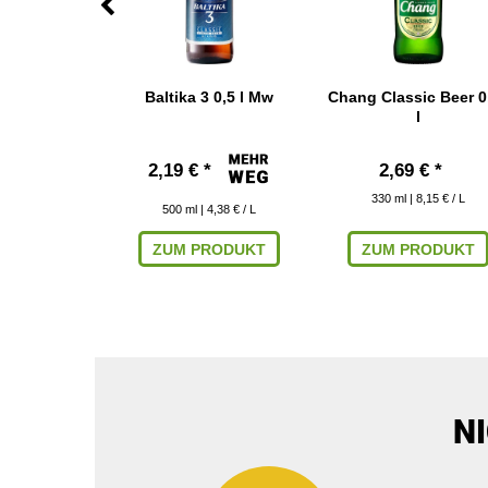
o 0,33 l
Baltika 3 0,5 l Mw
Chang Classic Beer 0
l
 € *
2,19 € *
2,69 € *
 6,33 € / L
330
ml
| 8,15 € / L
500
ml
| 4,38 € / L
ARENKORB
ZUM PRODUKT
ZUM PRODUKT
N