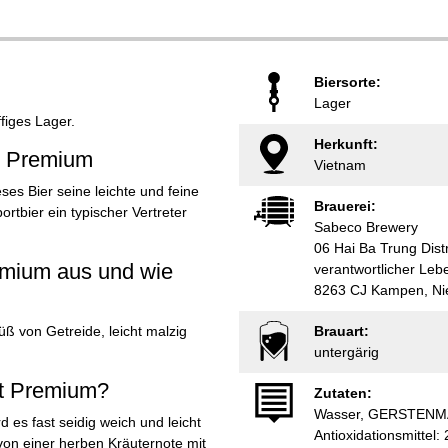
Biersorte:
Lager
ffiges Lager.
Herkunft:
t Premium
Vietnam
es Bier seine leichte und feine
Brauerei:
ortbier ein typischer Vertreter
Sabeco Brewery
06 Hai Ba Trung Distr
emium aus und wie
verantwortlicher Leb
8263 CJ Kampen, Ni
üß von Getreide, leicht malzig
Brauart:
untergärig
rt Premium?
Zutaten:
Wasser, GERSTENMALZ
d es fast seidig weich und leicht
Antioxidationsmittel:
von einer herben Kräuternote mit