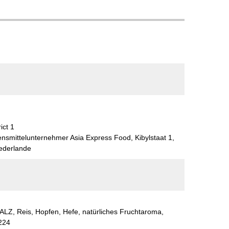
ict 1
ensmittelunternehmer Asia Express Food, Kibylstaat 1,
ederlande
, Reis, Hopfen, Hefe, natürliches Fruchtaroma,
 224