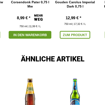
Mw
Corsendonk Pater 0,75 l
Gouden Carolus Imperial
Mw
Dark 0,75 l
8,99 € *
12,99 € *
750
ml
| 17,32 € / L
750
ml
| 11,99 € / L
IN DEN WARENKORB
ZUM PRODUKT
ÄHNLICHE ARTIKEL