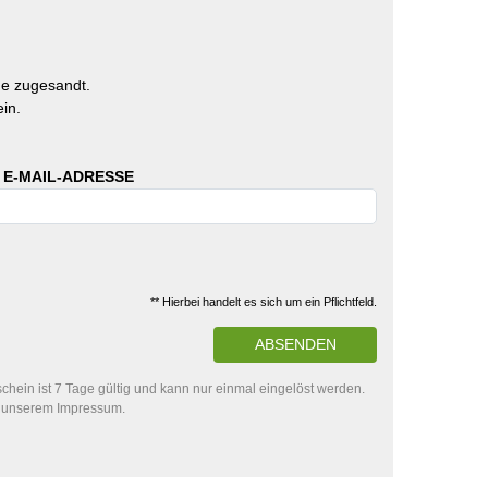
e zugesandt.
in.
 E-MAIL-ADRESSE
** Hierbei handelt es sich um ein Pflichtfeld.
ABSENDEN
hein ist 7 Tage gültig und kann nur einmal eingelöst werden.
in unserem Impressum.