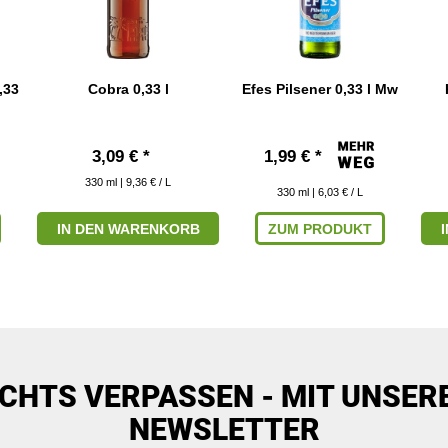
,33
Cobra 0,33 l
Efes Pilsener 0,33 l Mw
3,09 € *
1,99 € *
330
ml
| 9,36 € / L
330
ml
| 6,03 € / L
IN DEN WARENKORB
ZUM PRODUKT
ICHTS VERPASSEN - MIT UNSER
NEWSLETTER