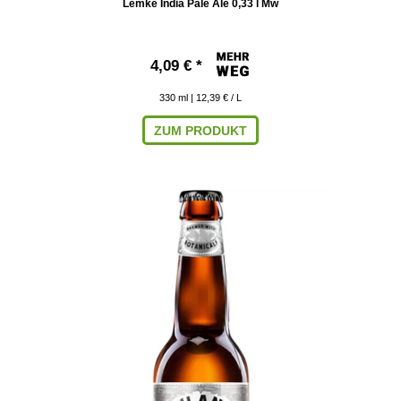
Lemke India Pale Ale 0,33 l Mw
4,09 € *
330
ml
| 12,39 € / L
ZUM PRODUKT