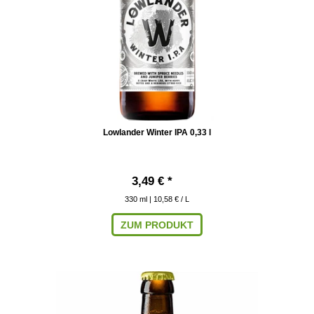
Lowlander Winter IPA 0,33 l
3,49 € *
330
ml
| 10,58 € / L
ZUM PRODUKT