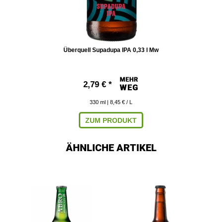
Überquell Supadupa IPA 0,33 l Mw
2,79 € *
330
ml
| 8,45 € / L
ZUM PRODUKT
ÄHNLICHE ARTIKEL