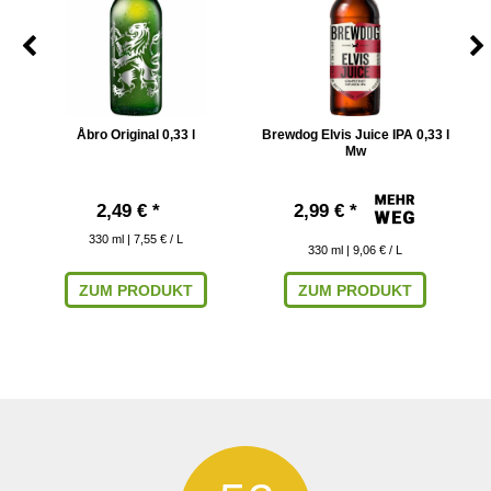
Åbro Original 0,33 l
Brewdog Elvis Juice IPA 0,33 l
Mw
2,49 € *
2,99 € *
330
ml
| 7,55 € / L
330
ml
| 9,06 € / L
ZUM PRODUKT
ZUM PRODUKT