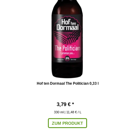
Hof ten Dormaal The Politician 0,33 l
3,79 € *
330
ml
| 11,48 € / L
ZUM PRODUKT