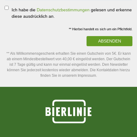
Ich habe die
Datenschutzbestimmungen
gelesen und erkenne
diese ausdrücklich an.
** Hierbei handelt es sich um ein Pflichtfeld.
ABSENDEN
** Als Willkommensgeschenk erhalten Sie einen Gutschein von 5€. Er kann
ab einem Mindestbestellwert von 40,00 € eingelöst werden. Der Gutschein
ist 7 Tage gültig und kann nur einmal eingelöst werden. Den Newsletter
können Sie jederzeit kostenlos wieder abmelden. Die Kontaktdaten hierzu
finden Sie in unserem Impressum.