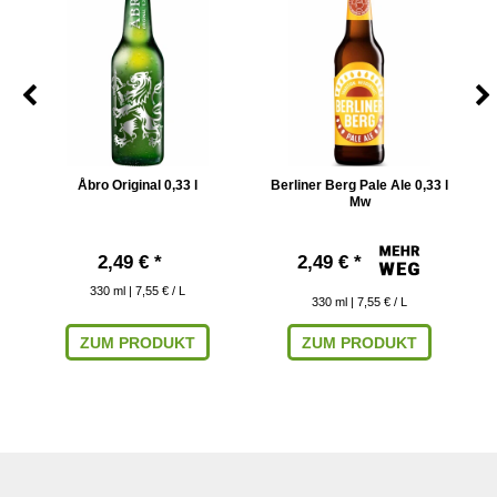
Åbro Original 0,33 l
Berliner Berg Pale Ale 0,33 l
B
Mw
2,49 € *
2,49 € *
330
ml
| 7,55 € / L
330
ml
| 7,55 € / L
ZUM PRODUKT
ZUM PRODUKT