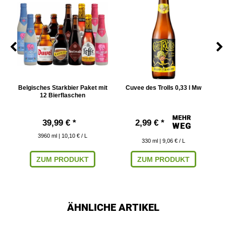
Belgisches Starkbier Paket mit
Cuvee des Trolls 0,33 l Mw
12 Bierflaschen
39,99 € *
2,99 € *
3960
ml
| 10,10 € / L
330
ml
| 9,06 € / L
ZUM PRODUKT
ZUM PRODUKT
ÄHNLICHE ARTIKEL