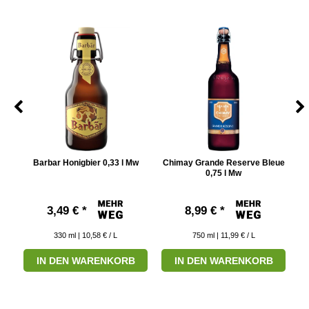
5 l
Barbar Honigbier 0,33 l Mw
Chimay Grande Reserve Bleue
0,75 l Mw
3,49 € *
8,99 € *
330
ml
| 10,58 € / L
750
ml
| 11,99 € / L
IN DEN WARENKORB
IN DEN WARENKORB