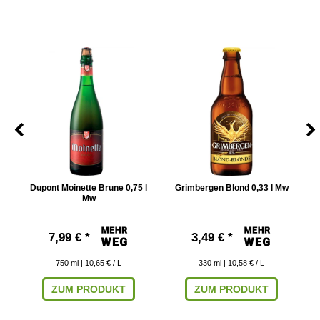
Dupont Moinette Brune 0,75 l
Grimbergen Blond 0,33 l Mw
G
Mw
7,99 € *
3,49 € *
750
ml
| 10,65 € / L
330
ml
| 10,58 € / L
ZUM PRODUKT
ZUM PRODUKT