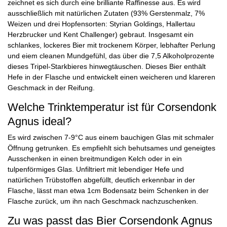
zeichnet es sich durch eine brilliante Raffinesse aus. Es wird
ausschließlich mit natürlichen Zutaten (93% Gerstenmalz, 7%
Weizen und drei Hopfensorten: Styrian Goldings, Hallertau
Herzbrucker und Kent Challenger) gebraut. Insgesamt ein
schlankes, lockeres Bier mit trockenem Körper, lebhafter Perlung
und eiem cleanen Mundgefühl, das über die 7,5 Alkoholprozente
dieses Tripel-Starkbieres hinwegtäuschen. Dieses Bier enthält
Hefe in der Flasche und entwickelt einen weicheren und klareren
Geschmack in der Reifung.
Welche Trinktemperatur ist für Corsendonk
Agnus ideal?
Es wird zwischen 7-9°C aus einem bauchigen Glas mit schmaler
Öffnung getrunken. Es empfiehlt sich behutsames und geneigtes
Ausschenken in einen breitmundigen Kelch oder in ein
tulpenförmiges Glas. Unfiltriert mit lebendiger Hefe und
natürlichen Trübstoffen abgefüllt, deutlich erkennbar in der
Flasche, lässt man etwa 1cm Bodensatz beim Schenken in der
Flasche zurück, um ihn nach Geschmack nachzuschenken.
Zu was passt das Bier Corsendonk Agnus