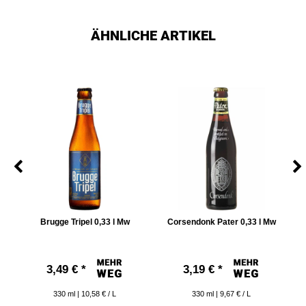
ÄHNLICHE ARTIKEL
5 l
Brugge Tripel 0,33 l Mw
Corsendonk Pater 0,33 l Mw
G
3,49 € *
3,19 € *
330
ml
| 10,58 € / L
330
ml
| 9,67 € / L