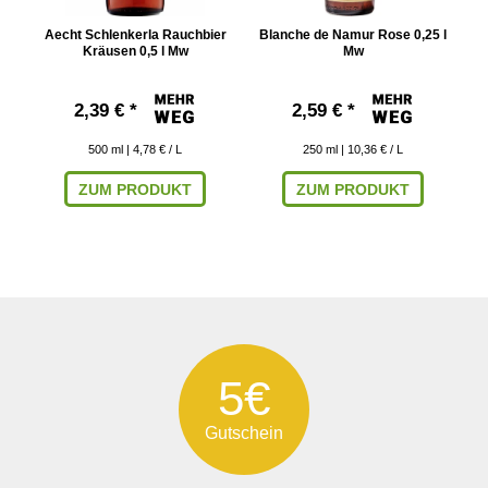
Aecht Schlenkerla Rauchbier
Blanche de Namur Rose 0,25 l
Kräusen 0,5 l Mw
Mw
2,39 € *
2,59 € *
500
ml
| 4,78 € / L
250
ml
| 10,36 € / L
ZUM PRODUKT
ZUM PRODUKT
5€
Gutschein