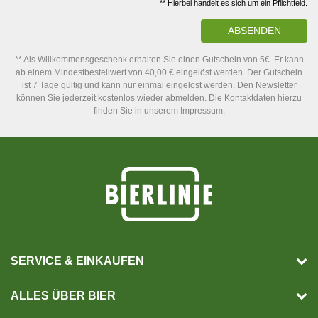
** Hierbei handelt es sich um ein Pflichtfeld.
ABSENDEN
** Als Willkommensgeschenk erhalten Sie einen Gutschein von 5€. Er kann
ab einem Mindestbestellwert von 40,00 € eingelöst werden. Der Gutschein
ist 7 Tage gültig und kann nur einmal eingelöst werden. Den Newsletter
können Sie jederzeit kostenlos wieder abmelden. Die Kontaktdaten hierzu
finden Sie in unserem Impressum.
SERVICE & EINKAUFEN
ALLES ÜBER BIER