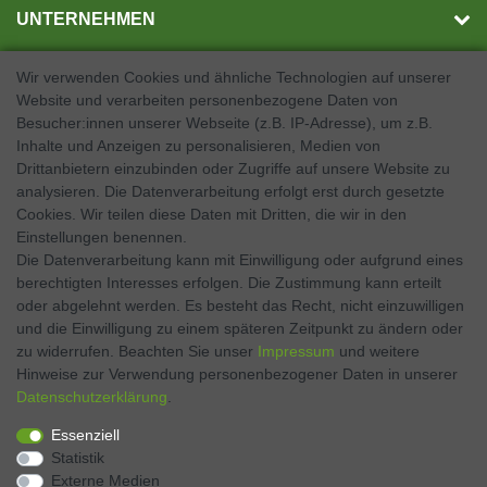
UNTERNEHMEN
Wir verwenden Cookies und ähnliche Technologien auf unserer
Website und verarbeiten personenbezogene Daten von
SOCIAL MEDIA
Besucher:innen unserer Webseite (z.B. IP-Adresse), um z.B.
Inhalte und Anzeigen zu personalisieren, Medien von
Facebook
Drittanbietern einzubinden oder Zugriffe auf unsere Website zu
analysieren. Die Datenverarbeitung erfolgt erst durch gesetzte
Twitter
Cookies. Wir teilen diese Daten mit Dritten, die wir in den
Einstellungen benennen.
Instagram
Die Datenverarbeitung kann mit Einwilligung oder aufgrund eines
berechtigten Interesses erfolgen. Die Zustimmung kann erteilt
oder abgelehnt werden. Es besteht das Recht, nicht einzuwilligen
und die Einwilligung zu einem späteren Zeitpunkt zu ändern oder
Kontakt
VERTRAG WIDERRUFEN
zu widerrufen. Beachten Sie unser
Impressum
und weitere
Hinweise zur Verwendung personenbezogener Daten in unserer
Daten­schutz­erklärung
.
Zahlen Sie bequem per
Essenziell
Statistik
Externe Medien