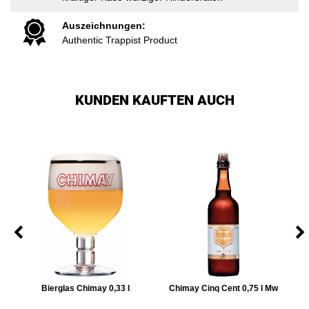
Auszeichnungen:
Authentic Trappist Product
KUNDEN KAUFTEN AUCH
3 l
Bierglas Chimay 0,33 l
Chimay Cinq Cent 0,75 l Mw
C