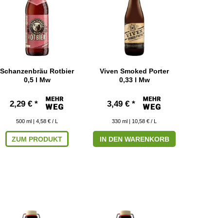
Schanzenbräu Rotbier
Viven Smoked Porter
0,5 l Mw
0,33 l Mw
2,29 € *
3,49 € *
500
ml
| 4,58 € / L
330
ml
| 10,58 € / L
ZUM PRODUKT
IN DEN WARENKORB