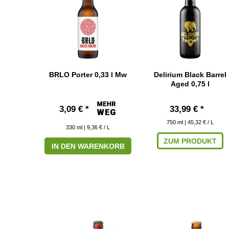
BRLO Porter 0,33 l Mw
Delirium Black Barrel
Aged 0,75 l
3,09 € *
33,99 € *
750
ml
| 45,32 € / L
330
ml
| 9,36 € / L
ZUM PRODUKT
IN DEN WARENKORB