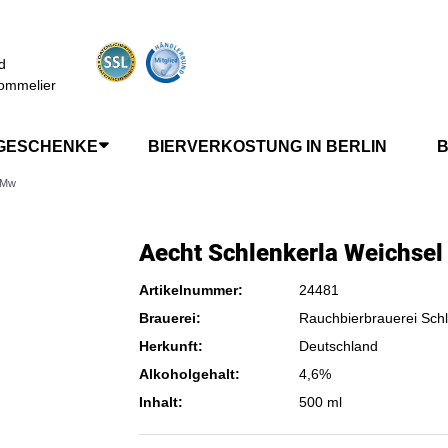
d
ommelier
GESCHENKE
BIERVERKOSTUNG IN BERLIN
B
l Mw
Aecht Schlenkerla Weichsel
Artikelnummer:
24481
Brauerei:
Rauchbierbrauerei Schl
Herkunft:
Deutschland
Alkoholgehalt:
4,6%
Inhalt:
500 ml