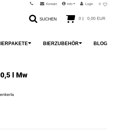
Kontakt
Info
Login
0
0
0,00 EUR
SUCHEN
IERPAKETE
BIERZUBEHÖR
BLOG
 0,5 l Mw
enkerla