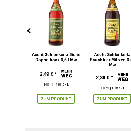
 Alexander
Aecht Schlenkerla Eiche
Aecht Schlenkerla
5 l
Doppelbock 0,5 l Mw
Rauchbier Märzen 0,5
Mw
 € *
2,49 € *
2,39 € *
23,99 € / L
500
ml
| 4,98 € / L
500
ml
| 4,78 € / L
RODUKT
ZUM PRODUKT
ZUM PRODUKT