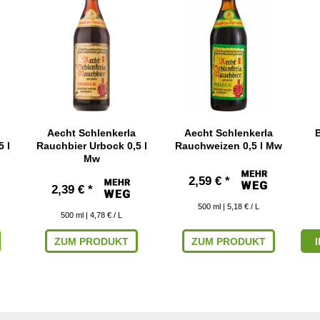
Aecht Schlenkerla
Aecht Schlenkerla
B
 l
Rauchbier Urbock 0,5 l
Rauchweizen 0,5 l Mw
Mw
2,59 € *
2,39 € *
500
ml
| 5,18 € / L
500
ml
| 4,78 € / L
ZUM PRODUKT
ZUM PRODUKT