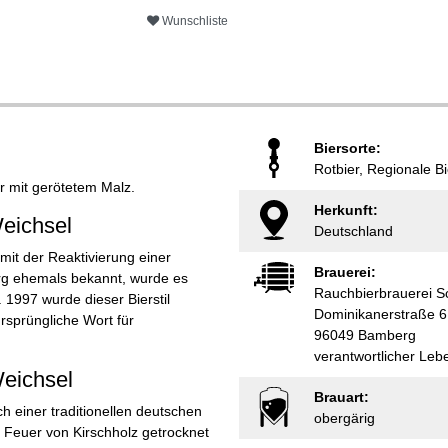
Wunschliste
Biersorte:
Rotbier, Regionale Bi
er mit gerötetem Malz.
Herkunft:
eichsel
Deutschland
mit der Reaktivierung einer
Brauerei:
erg ehemals bekannt, wurde es
Rauchbierbrauerei S
 1997 wurde dieser Bierstil
Dominikanerstraße 6
rsprüngliche Wort für
96049 Bamberg
verantwortlicher Leb
Weichsel
Brauart:
h einer traditionellen deutschen
obergärig
m Feuer von Kirschholz getrocknet