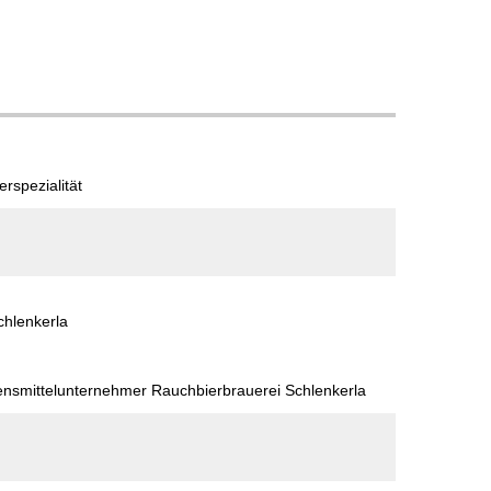
erspezialität
chlenkerla
ensmittelunternehmer Rauchbierbrauerei Schlenkerla