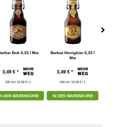
arbar Bok 0,33 l Mw
Barbar Honigbier 0,33 l
Barista Cho
Mw
0,33
3,49 € *
3,49 € *
3,79 € 
330
ml
| 10,58 € / L
330
ml
| 10,58 € / L
330
ml
| 
IN DEN WARENKORB
IN DEN WARENKORB
IN DEN W