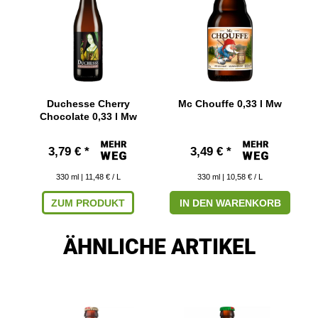
Duchesse Cherry
Mc Chouffe 0,33 l Mw
Chocolate 0,33 l Mw
3,79 € *
3,49 € *
330
ml
| 11,48 € / L
330
ml
| 10,58 € / L
ZUM PRODUKT
IN DEN WARENKORB
ÄHNLICHE ARTIKEL