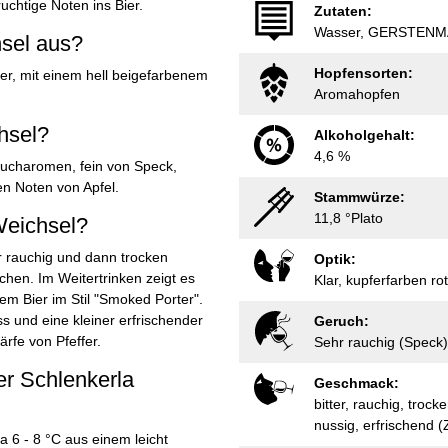
uchtige Noten ins Bier.
Zutaten:
Wasser, GERSTENM
hsel aus?
Hopfensorten:
fer, mit einem hell beigefarbenem
Aromahopfen
hsel?
Alkoholgehalt:
4,6 %
Raucharomen, fein von Speck,
en Noten von Apfel.
Stammwürze:
11,8 °Plato
Weichsel?
r rauchig und dann trocken
Optik:
chen. Im Weitertrinken zeigt es
Klar, kupferfarben r
nem Bier im Stil "Smoked Porter".
 und eine kleiner erfrischender
Geruch:
rfe von Pfeffer.
Sehr rauchig (Speck),
er Schlenkerla
Geschmack:
bitter, rauchig, trock
nussig, erfrischend (Z
a 6 - 8 °C aus einem leicht